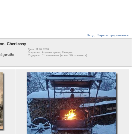
Вход
Зарегистрироваться
on. Cherkassy
Дата: 11.02.2009
Владелец: Администратор Галереи
й дизайн,
Содержит: 11 элементов (всего 802 элемента)