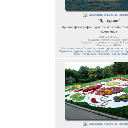
Добавить альбом в накопи
"Я, - турист"
Лучшие фотографии туристов и путешествен
всего мира
Дата: 23.06.2010
Владелец: Администратор Галер
Содержит: 11 элементов (всего 143 эл
Просмотров: 41836
Ключевые слова
Отдых
,
горящий тур Черкассы
,
ту
Черкассы
,
туризм
,
море
,
конкурс
,
фотоконкурс
,
ту
туры
,
турфирма
,
Черкассы
,
отдых Черк
Добавить альбом в накопи