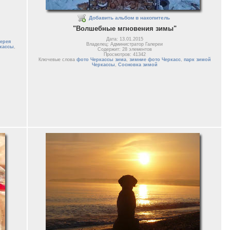
Добавить альбом в накопитель
"Волшебные мгновения зимы"
Дата: 13.01.2015
ерея
Владелец: Администратор Галереи
кассы
,
Содержит: 28 элементов
Просмотров: 41342
Ключевые слова
фото Черкассы зима
,
зимние фото Черкасс
,
парк зимой
Черкассы
,
Сосновка зимой