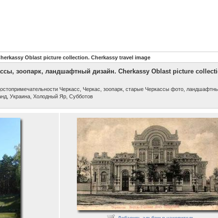
assy Oblast picture collection. Cherkassy travel image
ы, зоопарк, ландшафтный дизайн. Cherkassy Oblast picture collecti
 достопримечательности Черкасс, Черкас, зоопарк, старые Черкассы фото, ландшафтны
анд, Украина, Холодный Яр, Субботов
assy Oblast picture collection. Cherkassy travel image
Добавить альбом в накопитель