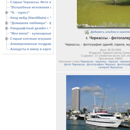
Старые Черкассы. Фото начало ХХ ст.
"Волшебные мгновения зимы"
"Я, - турист"
Хенд мейд (HandMade) г. Черкассы, - изделия ручной работы
"Домашние любимцы" - фото
Ландшафтный дизайн г. Черкассы
Добавить альбом в накопи
"Мое меню" - кулинарные рецепты
г. Черкассы - фотогале
Старые елочные игрушки
Анимированные поздравления с Новым 2013 годом
Черкассы, - фотографии зданий, парков, м
Анекдоты и юмор в картинках
Дата: 06.09.2009
Владелец: Администратор Галер
Содержит: 15 элементов (всего 318 эл
Просмотров: 64905
Ключевые слова
Черкассы
,
черкасы
,
черкасі
,
черкас
фото Черкассы
,
фотографии Черкасс
,
фотогра
галерея Черкассы