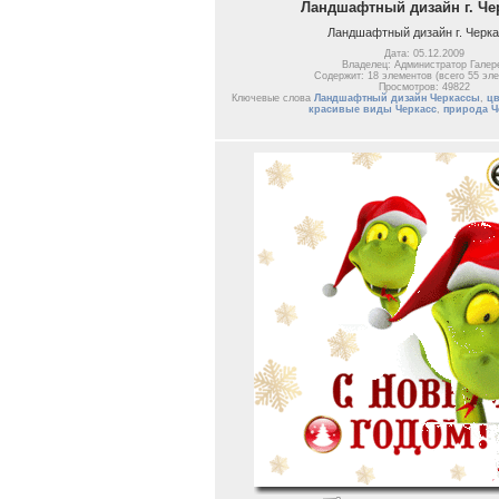
Ландшафтный дизайн г. Че
Ландшафтный дизайн г. Черк
Дата: 05.12.2009
Владелец: Администратор Галер
Содержит: 18 элементов (всего 55 эл
Просмотров: 49822
Ключевые слова
Ландшафтный дизайн Черкассы
,
ц
красивые виды Черкасс
,
природа Ч