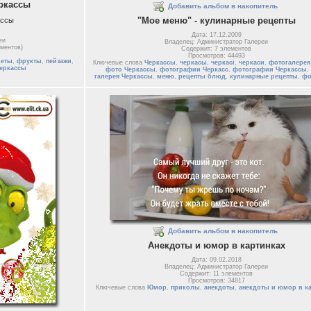
ркассы
Добавить альбом в накопитель
"Мое меню" - кулинарные рецепты
ассы
Дата: 17.12.2009
еи
Владелец: Администратор Галереи
ементов)
Содержит: 7 элементов
Просмотров: 44493
веты
,
фрукты
,
пейзажи
,
Ключевые слова
Черкассы
,
черкасы
,
черкасі
,
черкаси
,
фотогалерея
еркассы
фото Черкассы
,
фотографии Черкасс
,
фотографии Черкассы
,
галерея Черкассы
,
меню
,
рецепты блюд
,
кулинарные рецепты
,
фо
Добавить альбом в накопитель
Анекдоты и юмор в картинках
Дата: 09.02.2018
Владелец: Администратор Галереи
Содержит: 11 элементов
Просмотров: 34817
Ключевые слова
Юмор
,
приколы
,
анекдоты
,
анекдоты и юмор в к