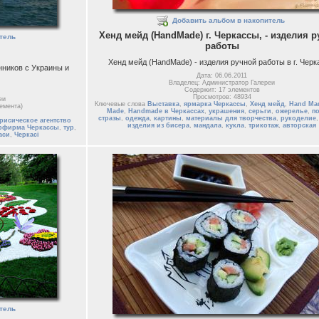
Добавить альбом в накопитель
Хенд мейд (HandMade) г. Черкассы, - изделия 
тель
работы
Хенд мейд (HandMade) - изделия ручной работы в г. Чер
ников с Украины и
Дата: 06.06.2011
Владелец: Администратор Галереи
Содержит: 17 элементов
Просмотров: 48934
еи
Ключевые слова
Выставка
,
ярмарка Черкассы
,
Хенд мейд
,
Hand Ma
емента)
Made
,
Handmade в Черкассах
,
украшения
,
серьги
,
ожерелье
,
п
стразы
,
одежда
,
картины
,
материалы для творчества
,
рукоделие
рисическое агентство
изделия из бисера
,
мандала
,
кукла
,
трикотаж
,
авторская
рфирма Черкассы
,
тур
,
аси
,
Черкасі
тель