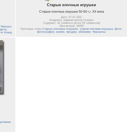
Старые елочные игрушки
Старые елочные игрушки 50-60 г.г. ХХ века
Дата: 07.01.2011
Владелец: Администратор Галереи
Содержит: 44 элемента (всего 65 элементов)
Просмотров: 44085
 Черкасс
,
Ключевые слова
Старые елочные игрушки
,
старая елочная игрушка
,
фото
,
фото
фотография
,
куплю
,
продам
,
обменяю
,
Черкассы
то блюд
артинках