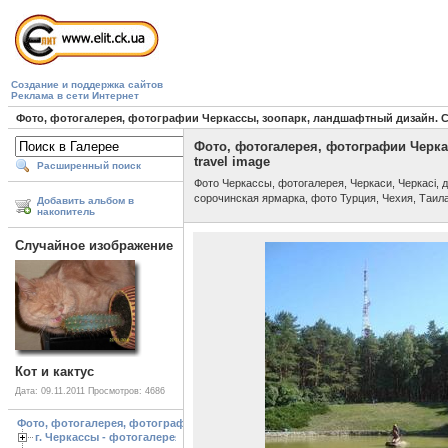
Создание и поддержка сайтов
Реклама в сети Интернет
Фото, фотогалерея, фотографии Черкассы, зоопарк, ландшафтный дизайн. Cherk
Фото, фотогалерея, фотографии Черкасс
travel image
Расширенный поиск
Фото Черкассы, фотогалерея, Черкаси, Черкасі,
сорочинская ярмарка, фото Турция, Чехия, Таил
Добавить альбом в
накопитель
Случайное изображение
Кот и кактус
Дата: 09.11.2011
Просмотров: 4686
Фото, фотогалерея, фотографии Черкассы, зоопарк, ландшафтный дизайн. Cherk
г. Черкассы - фотогалерея