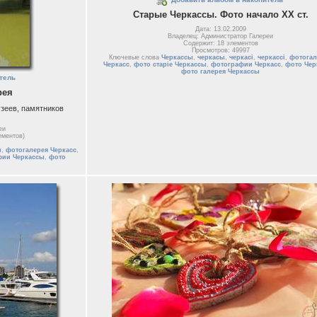
Старые Черкассы. Фото начало ХХ ст.
Дата: 13.02.2009
Владелец: Администратор Галереи
Содержит: 18 элементов
Просмотров: 49997
Ключевые слова
Черкассы
,
черкасы
,
черкасі
,
черкассі
,
фотогал
Черкасс
,
фото старіе Черкассы
,
фотографии Черкасс
,
фото Чер
фото галерея Черкассы
тель
рея
узеев, памятников
еи
ементов)
и
,
фотогалерея Черкасс
,
фии Черкассы
,
фото