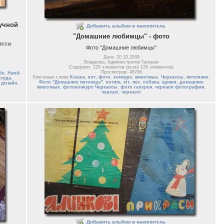
ручной
Добавить альбом в накопитель
"Домашние любимцы" - фото
кассы
Фото "Домашние любимцы"
Дата: 20.10.2009
Владелец: Администратор Галереи
Содержит: 125 элементов (всего 126 элементов)
Просмотров: 48796
de
,
Hand-
Ключевые слова
Кошка
,
кот
,
фото
,
конкурс
,
животные
,
Черкассы
,
питомник
,
осуда
,
Фото "Домашние питомцы"
,
котята
,
кіт
,
пес
,
собака
,
щенки
,
домашние
,
дизайн
,
животные
,
фотоконкурс Черкассы
,
фото галерея
,
черкаси фотографии
,
черкасі
,
черкассі
Добавить альбом в накопитель