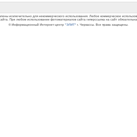
авлены исключительно для некоммерческого использования. Любое коммерческое использ
сайта. При любом использовании фотоматериалов сайта гиперссылка на сайт обязательна
© Информационный Интернет-центр
"ЭЛИТ"
г. Черкассы. Все права защищены.