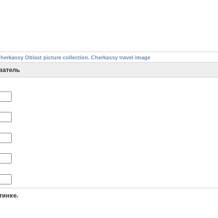
assy Oblast picture collection. Cherkassy travel image
ватель
тинке.