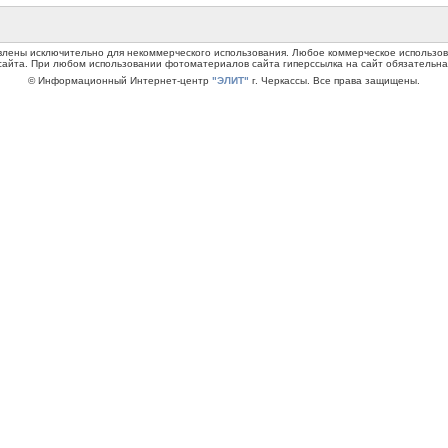
авлены исключительно для некоммерческого использования. Любое коммерческое использ
сайта. При любом использовании фотоматериалов сайта гиперссылка на сайт обязательна
© Информационный Интернет-центр
"ЭЛИТ"
г. Черкассы. Все права защищены.