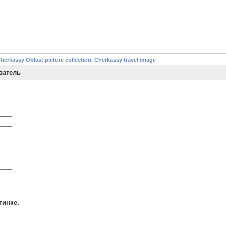
assy Oblast picture collection. Cherkassy travel image
ватель
тинке.