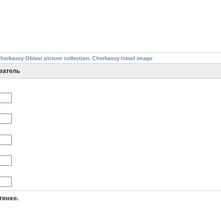
assy Oblast picture collection. Cherkassy travel image
ватель
тинке.