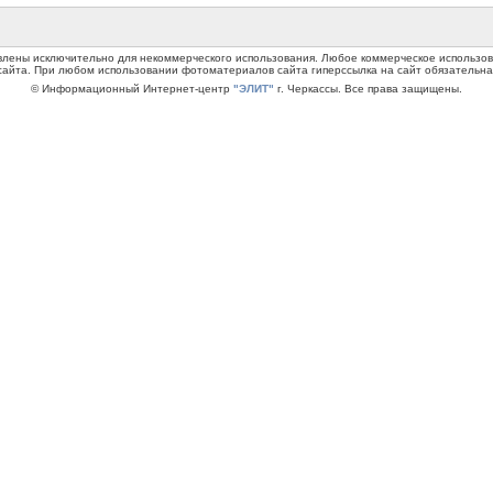
авлены исключительно для некоммерческого использования. Любое коммерческое использ
сайта. При любом использовании фотоматериалов сайта гиперссылка на сайт обязательна
© Информационный Интернет-центр
"ЭЛИТ"
г. Черкассы. Все права защищены.