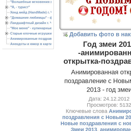
"Волшебные мгновения зимы"
"Я, - турист"
Хенд мейд (HandMade) г. Черкассы, - изделия ручной работы
"Домашние любимцы" - фото
Ландшафтный дизайн г. Черкассы
"Мое меню" - кулинарные рецепты
Добавить фото в на
Старые елочные игрушки
Анимированные поздравления с Новым 2013 годом
Год змеи 20
Анекдоты и юмор в картинках
-анимирован
открытка-поздра
Анимированная отк
поздравление с Новы
2013 - год зме
Дата: 24.12.2012
Просмотров: 513
Ключевые слова
Анимир
поздравления с Новым 20
Новые поздравления с но
Змеи 2013
,
анимирова