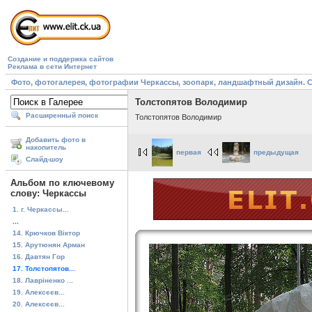
Создание и поддержка сайтов
Реклама в сети Интернет
Фото, фотогалерея, фотографии Черкассы, зоопарк, ландшафтный дизайн. Cherk
Толстопятов Володимир
Расширенный поиск
Толстопятов Володимир
Добавить фото в
накопитель
первая
предыдущая
Слайд-шоу
Альбом по ключевому
слову: Черкассы
1. г. Черкассы...
...
14. Крючков Віктор
15. Арутюнян Арман
16. Давтян Гор
17. Толстопятов...
18. Лавріненко ...
19. Алексєєв...
20. Алексєєв...