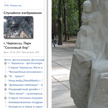
...
578. Кошка на...
Случайное изображение
г. Черкассы, Парк
"Сосновый бор"
Дата: 18.01.2017
Просмотров: 883
Фото, фотогалерея, фотографии Черкассы, зоопарк, ландшафтный дизайн. Cherk
г. Черкассы - фотогалерея
Старые Черкассы. Фото начало ХХ ст.
"Волшебные мгновения зимы"
"Я, - турист"
Хенд мейд (HandMade) г. Черкассы, - изделия ручной работы
"Домашние любимцы" - фото
Ландшафтный дизайн г. Черкассы
"Мое меню" - кулинарные рецепты
Старые елочные игрушки
Анимированные поздравления с Новым 2013 годом
Анекдоты и юмор в картинках