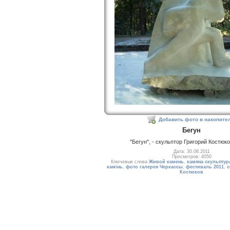
Добавить фото в накопите
Бегун
"Бегун", - скульптор Григорий Костюков
Дата: 30.08.2011
Просмотров: 4050
Ключевые слова
Живой камень
,
камяна скульптур
камiнь
,
фото галерея Черкассы
,
фестиваль 2011
,
с
Костюков