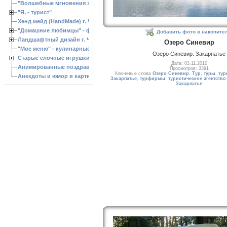
"Волшебные мгновения зимы"
"Я, - турист"
Хенд мейд (HandMade) г. Черкассы, - изделия ручной работы
"Домашние любимцы" - фото
Добавить фото в накопите
Ландшафтный дизайн г. Черкассы
Озеро Синевир
"Мое меню" - кулинарные рецепты
Озеро Синевир. Закарпатье
Старые елочные игрушки
Дата: 03.11.2010
Анимированные поздравления с Новым 2013 годом
Просмотров: 3391
Ключевые слова
Озеро Синевир. Tур
,
туры
,
ту
Анекдоты и юмор в картинках
Закарпатье
,
турфирмы
,
туристическое агентство
Закарпатье