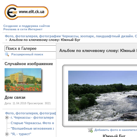
Создание и поддержка сайтов
Реклама в сети Интернет
Фото, фотогалерея, фотографии Черкассы, зоопарк, ландшафтный дизайн. Cherk
Альбом по ключевому слову: Южный Буг
Альбом по ключевому слову: Южный 
Расширенный поиск
Случайное изображение
Дом связи
Дата: 11.04.2016
Просмотров: 3021
Фото, фотогалерея, фотографии Черкассы, зоопарк, ландшафтный дизайн. Cherk
г. Черкассы - фотогалерея
Старые Черкассы. Фото начало ХХ ст.
"Волшебные мгновения зимы"
Добавить фото в накопите
"Я, - турист"
Южный Буг