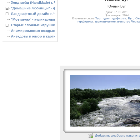
Хенд мейд (HandMade) г. Черкассы, - изделия ручной работы
Южный Буг
"Домашние любимцы" - фото
Дата: 07.01.2011
Ландшафтный дизайн г. Черкассы
Просмотров: 3694
Ключевые слова
Тур
,
туры
,
турфирма
,
Буг
,
Южн
"Мое меню" - кулинарные рецепты
турфирмы
,
туристическое агентство Черк
Старые елочные игрушки
Анимированные поздравления с Новым 2013 годом
Анекдоты и юмор в картинках
Добавить альбом в накопит