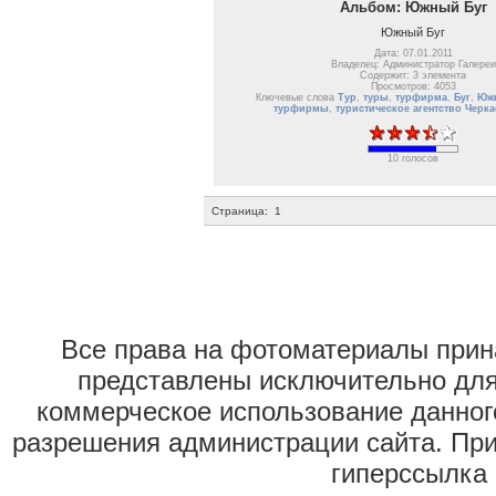
Альбом: Южный Буг
Южный Буг
Дата: 07.01.2011
Владелец: Администратор Галереи
Содержит: 3 элемента
Просмотров: 4053
Ключевые слова
Тур
,
туры
,
турфирма
,
Буг
,
Южн
турфирмы
,
туристическое агентство Черк
10 голосов
Страница:
1
Все права на фотоматериалы при
представлены исключительно для
коммерческое использование данног
разрешения администрации сайта. Пр
гиперссылка 