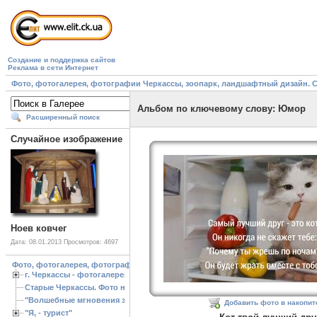
Создание и поддержка сайтов
Реклама в сети Интернет
Фото, фотогалерея, фотографии Черкассы, зоопарк, ландшафтный дизайн. Cherk
Альбом по ключевому слову: Юмор
Расширенный поиск
Случайное изображение
Ноев ковчег
Дата: 08.01.2013
Просмотров: 4697
Фото, фотогалерея, фотографии Черкассы, зоопарк, ландшафтный дизайн. Cherk
г. Черкассы - фотогалерея
Старые Черкассы. Фото начало ХХ ст.
"Волшебные мгновения зимы"
Добавить фото в накопит
"Я, - турист"