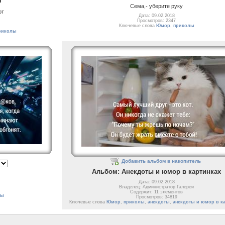
г
Сема,- уберите руку
от
Дата: 09.02.2018
Просмотров: 2347
Ключевые слова
Юмор
,
приколы
риколы
Добавить альбом в накопитель
Альбом: Анекдоты и юмор в картинках
Дата: 09.02.2018
Владелец: Администратор Галереи
Содержит: 11 элементов
лы
Просмотров: 34819
Ключевые слова
Юмор
,
приколы
,
анекдоты
,
анекдоты и юмор в к