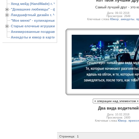
Кот твой лучший дру
Хенд мейд (HandMade) г. Черкассы, - изделия ручной работы
Самый лучший друг - это к
"Домашние любимцы" - фото
Дата: 09.02.2018
Ландшафтный дизайн г. Черкассы
Просмотров: 2649
Ключевые слова
Юмор
,
анекдоты
,
п
"Мое меню" - кулинарные рецепты
Старые елочные игрушки
Анимированные поздравления с Новым 2013 годом
Анекдоты и юмор в картинках
Два вида водителей
Дата: 10.02.2018
Просмотров: 2400
Ключевые слова
Юмор
,
прико
Страница:
1