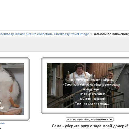
assy Oblast picture collection. Cherkassy travel image
Альбом по ключевом
assy Oblast picture collection. Cherkassy travel image
ель
Сема,- уберите руку с зада моей дочери!