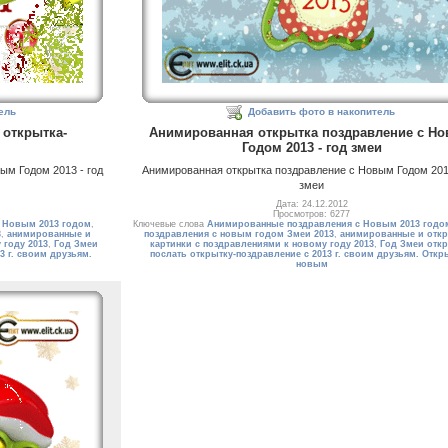
ель
Добавить фото в накопитель
 открытка-
Анимированная открытка поздравление с Н
Годом 2013 - год змеи
ым Годом 2013 - год
Анимированная открытка поздравление с Новым Годом 2013
змеи
Дата: 24.12.2012
Просмотров: 6277
 Новым 2013 годом
,
Ключевые слова
Анимированные поздравления с Новым 2013 годо
3
,
анимированные и
поздравления с новым годом Змеи 2013
,
анимированные и откр
 году 2013
,
Год Змеи
картинки с поздравлениями к новому году 2013
,
Год Змеи откр
3 г. своим друзьям.
послать открытку-поздравление с 2013 г. своим друзьям. Откр
новым