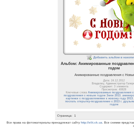
Добавить альбом в накопи
Альбом: Анимированные поздравлен
годом
Анимированные поздравления с Новы
Дата: 24.12.2012
Владелец: Администратор Галер
Содержит: 3 элемента
Просмотров: 40828
Ключевые слова
Анимированные поздравления с
поздравления с новым годом Змеи 2013
,
анимиро
картинки с поздравлениями к новому году 2013
послать открытку-поздравление с 2013 г. друзь
годом
Страница:
1
Все права на фотоматериалы принадлежат сайту
http://elit.ck.ua
. Все снимки предст