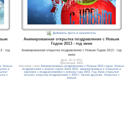
Добавить фото в накопитель
овым
Анимированная открытка поздравление с Новым
Годом 2013 - год змеи
 - год
Анимированная открытка поздравление с Новым Годом 2013 - год
змеи
Дата: 24.12.2012
Просмотров: 6453
м
,
Новые
Ключевые слова
Анимированные поздравления с Новым 2013 годом
,
Новые
ытки и
поздравления с новым годом Змеи 2013
,
анимированные и открытки и
ытка!
картинки с поздравлениями к новому году 2013
,
Год Змеи открытка!
ытка с
послать открытку-поздравление с 2013 г. своим друзьям. Открытка с
новым