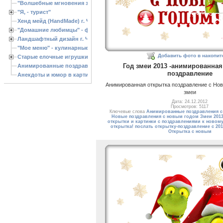
"Волшебные мгновения зимы"
"Я, - турист"
Хенд мейд (HandMade) г. Черкассы, - изделия ручной работы
"Домашние любимцы" - фото
Ландшафтный дизайн г. Черкассы
"Мое меню" - кулинарные рецепты
Добавить фото в накопит
Старые елочные игрушки
Год змеи 2013 -анимированная
Анимированные поздравления с Новым 2013 годом
поздравление
Анекдоты и юмор в картинках
Анимированная открытка поздравление с Нов
змеи
Дата: 24.12.2012
Просмотров: 5117
Ключевые слова
Анимированные поздравления с
Новые поздравления с новым годом Змеи 201
открытки и картинки с поздравлениями к новому
открытка! послать открытку-поздравление с 201
Открытка с новым