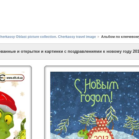
assy Oblast picture collection. Cherkassy travel image
Альбом по ключевому
анные и открытки и картинки с поздравлениями к новому году 20
assy Oblast picture collection. Cherkassy travel image