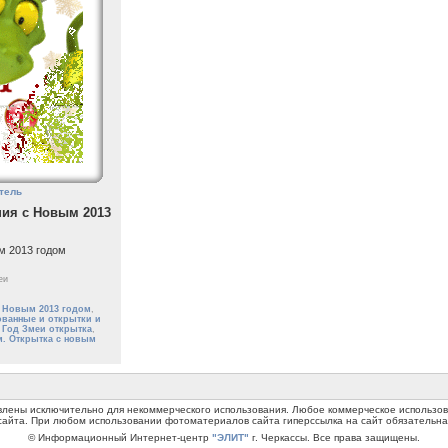
тель
ия с Новым 2013
м 2013 годом
еи
 Новым 2013 годом
,
ванные и открытки и
,
Год Змеи открытка
,
ям. Открытка с новым
авлены исключительно для некоммерческого использования. Любое коммерческое использ
сайта. При любом использовании фотоматериалов сайта гиперссылка на сайт обязательна
© Информационный Интернет-центр
"ЭЛИТ"
г. Черкассы. Все права защищены.