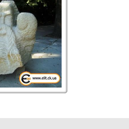
assy Oblast picture collection. Cherkassy travel image