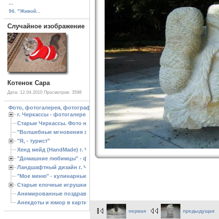
...
96. "Живой...
Случайное изображение
Котенок Сара
Дата: 12.04.2010
Просмотров: 3598
Фото, фотогалерея, фотографии Черкассы, зоопарк, ландшафтный дизайн. Cherk
г. Черкассы - фотогалерея
Старые Черкассы. Фото начало ХХ ст.
"Волшебные мгновения зимы"
"Я, - турист"
Хенд мейд (HandMade) г. Черкассы, - изделия ручной работы
"Домашние любимцы" - фото
Ландшафтный дизайн г. Черкассы
"Мое меню" - кулинарные рецепты
Старые елочные игрушки
Анимированные поздравления с Новым 2013 годом
Анекдоты и юмор в картинках
первая
предыдущая