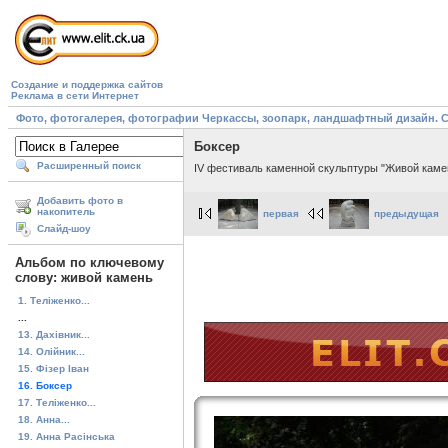
Создание и поддержка сайтов
Реклама в сети Интернет
Фото, фотогалерея, фотографии Черкассы, зоопарк, ландшафтный дизайн. Cherk
Боксер
Расширенный поиск
IV фестиваль каменной скульптуры "Живой камень"
Добавить фото в
накопитель
первая
предыдущая
Слайд-шоу
Альбом по ключевому
слову: живой камень
1. Теліженко...
...
13. Дахівник...
14. Олійник...
15. Фізер Іван
16. Боксер
17. Теліженко...
18. Анна...
19. Анна Расінська