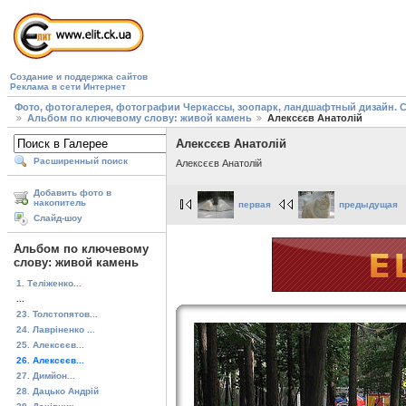
Создание и поддержка сайтов
Реклама в сети Интернет
Фото, фотогалерея, фотографии Черкассы, зоопарк, ландшафтный дизайн. Cherk
Альбом по ключевому слову: живой камень
Алексєєв Анатолій
Алексєєв Анатолій
Расширенный поиск
Алексєєв Анатолій
Добавить фото в
накопитель
первая
предыдущая
Слайд-шоу
Альбом по ключевому
слову: живой камень
1. Теліженко...
...
23. Толстопятов...
24. Лавріненко ...
25. Алексєєв...
26. Алексєєв...
27. Димйон...
28. Дацько Андрій