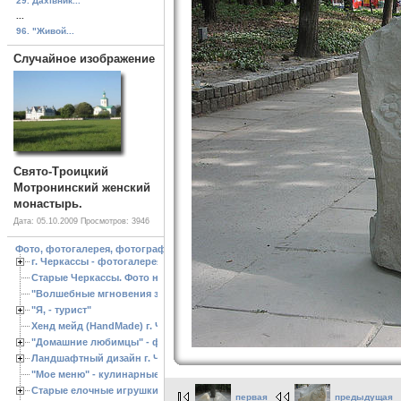
29. Дахівник...
...
96. "Живой...
Случайное изображение
Свято-Троицкий
Мотронинский женский
монастырь.
Дата: 05.10.2009
Просмотров: 3946
Фото, фотогалерея, фотографии Черкассы, зоопарк, ландшафтный дизайн. Cherk
г. Черкассы - фотогалерея
Старые Черкассы. Фото начало ХХ ст.
"Волшебные мгновения зимы"
"Я, - турист"
Хенд мейд (HandMade) г. Черкассы, - изделия ручной работы
"Домашние любимцы" - фото
Ландшафтный дизайн г. Черкассы
"Мое меню" - кулинарные рецепты
Старые елочные игрушки
первая
предыдущая