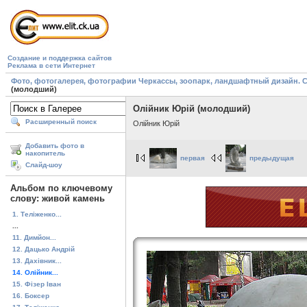
Создание и поддержка сайтов
Реклама в сети Интернет
Фото, фотогалерея, фотографии Черкассы, зоопарк, ландшафтный дизайн. Cherk
(молодший)
Олійник Юрій (молодший)
Расширенный поиск
Олійник Юрій
Добавить фото в
накопитель
первая
предыдущая
Слайд-шоу
Альбом по ключевому
слову: живой камень
1. Теліженко...
...
11. Димйон...
12. Дацько Андрій
13. Дахівник...
14. Олійник...
15. Фізер Іван
16. Боксер