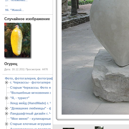
17. Теліженко...
...
96. "Живой...
Случайное изображение
Огурец
Дата: 16.12.2011
Просмотров: 4476
Фото, фотогалерея, фотографии Черкассы, зоопарк, ландшафтный дизайн. Cherk
г. Черкассы - фотогалерея
Старые Черкассы. Фото начало ХХ ст.
"Волшебные мгновения зимы"
"Я, - турист"
Хенд мейд (HandMade) г. Черкассы, - изделия ручной работы
"Домашние любимцы" - фото
Ландшафтный дизайн г. Черкассы
"Мое меню" - кулинарные рецепты
Старые елочные игрушки