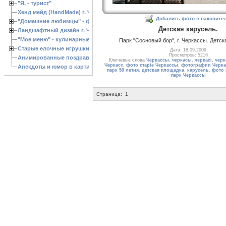
"Я, - турист"
Хенд мейд (HandMade) г. Черкассы, - изделия ручной работы
Добавить фото в накопите
"Домашние любимцы" - фото
Детская карусель.
Ландшафтный дизайн г. Черкассы
"Мое меню" - кулинарные рецепты
Парк "Сосновый бор", г. Черкассы. Детск
Старые елочные игрушки
Дата: 18.09.2009
Просмотров: 5216
Анимированные поздравления с Новым 2013 годом
Ключевые слова
Черкассы
,
черкасы
,
черкасі
,
черк
Черкасс
,
фото старіе Черкассы
,
фотографии Черка
Анекдоты и юмор в картинках
парк 50 летия
,
детская площадка
,
карусель
,
фото 
парк Черкассы
Страница:
1