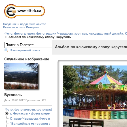
Создание и поддержка сайтов
Реклама в сети Интернет
Фото, фотогалерея, фотографии Черкассы, зоопарк, ландшафтный дизайн. Cherk
Альбом по ключевому слову: карусель
Альбом по ключевому слову: карусел
Расширенный поиск
Случайное изображение
Буковель
Дата: 28.03.2017
Просмотров: 925
Фото, фотогалерея, фотографии Черкассы, зоопарк, ландшафтный дизайн. Cherk
г. Черкассы - фотогалерея
Старые Черкассы. Фото начало ХХ ст.
"Волшебные мгновения зимы"