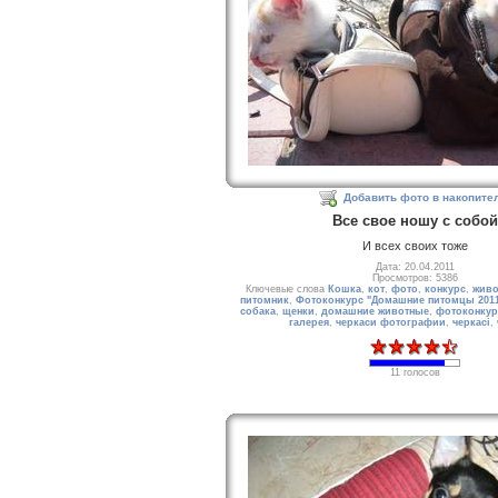
Добавить фото в накопите
Все свое ношу с собой
И всех своих тоже
Дата: 20.04.2011
Просмотров: 5386
Ключевые слова
Кошка
,
кот
,
фото
,
конкурс
,
живо
питомник
,
Фотоконкурс "Домашние питомцы 201
собака
,
щенки
,
домашние животные
,
фотоконкур
галерея
,
черкаси фотографии
,
черкасі
,
11 голосов