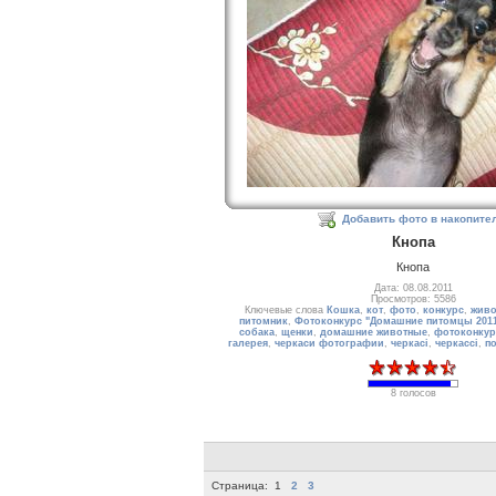
Добавить фото в накопите
Кнопа
Кнопа
Дата: 08.08.2011
Просмотров: 5586
Ключевые слова
Кошка
,
кот
,
фото
,
конкурс
,
живо
питомник
,
Фотоконкурс "Домашние питомцы 201
собака
,
щенки
,
домашние животные
,
фотоконкур
галерея
,
черкаси фотографии
,
черкасі
,
черкассі
,
п
8 голосов
Страница:
1
2
3