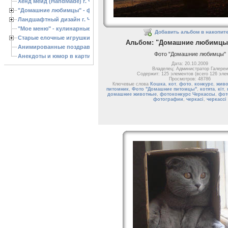
Хенд мейд (HandMade) г. Черкассы, - изделия ручной работы
"Домашние любимцы" - фото
Ландшафтный дизайн г. Черкассы
"Мое меню" - кулинарные рецепты
Добавить альбом в накопит
Старые елочные игрушки
Альбом: "Домашние любимцы"
Анимированные поздравления с Новым 2013 годом
Фото "Домашние любимцы"
Анекдоты и юмор в картинках
Дата: 20.10.2009
Владелец: Администратор Галереи
Содержит: 125 элементов (всего 126 эле
Просмотров: 48786
Ключевые слова
Кошка
,
кот
,
фото
,
конкурс
,
живо
питомник
,
Фото "Домашние питомцы"
,
котята
,
кіт
,
домашние животные
,
фотоконкурс Черкассы
,
фот
фотографии
,
черкасі
,
черкассі