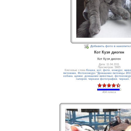
Добавить фото в накопите
Кот Кузя диоген
Кот Кузя диоген
Дата: 11.04.2011
Просмотров: 5665
Ключевые слова
Кошка
,
кот
,
фото
,
конкурс
,
живо
питомник
,
Фотоконкурс "Домашние питомцы 201
собака
,
щенки
,
домашние животные
,
фотоконкур
галерея
,
черкаси фотографии
,
черкасі
,
404 голоса