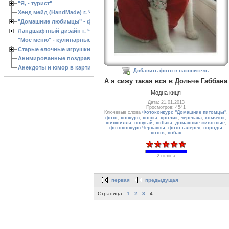
"Я, - турист"
Хенд мейд (HandMade) г. Черкассы, - изделия ручной работы
"Домашние любимцы" - фото
Ландшафтный дизайн г. Черкассы
"Мое меню" - кулинарные рецепты
Старые елочные игрушки
Анимированные поздравления с Новым 2013 годом
Анекдоты и юмор в картинках
Добавить фото в накопитель
А я сижу такая вся в Дольче Габбана
Модна киця
Дата: 21.01.2013
Просмотров: 4541
Ключевые слова
Фотоконкурс "Домашние питомцы"
,
фото
,
конкурс
,
кошка
,
кролик
,
черепаха
,
хомячок
,
шиншилла
,
попугай
,
собака
,
домашние животные
,
фотоконкурс Черкассы
,
фото галерея
,
породы
котов
,
собак
2 голоса
первая
предыдущая
Страница:
1
2
3
4