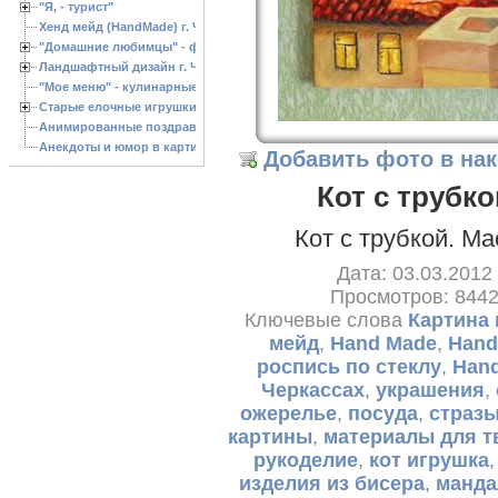
"Я, - турист"
Хенд мейд (HandMade) г. Черкассы, - изделия ручной работы
"Домашние любимцы" - фото
Ландшафтный дизайн г. Черкассы
"Мое меню" - кулинарные рецепты
Старые елочные игрушки
Анимированные поздравления с Новым 2013 годом
Анекдоты и юмор в картинках
Добавить фото в на
Кот с трубко
Кот с трубкой. М
Дата: 03.03.2012
Просмотров: 844
Ключевые слова
Картина 
мейд
,
Hand Made
,
Hand
роспись по стеклу
,
Han
Черкассах
,
украшения
,
ожерелье
,
посуда
,
страз
картины
,
материалы для т
рукоделие
,
кот игрушка
изделия из бисера
,
манда