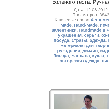
соленого теста. Ручна
Дата: 12.08.2012
Просмотров: 884
Ключевые слова
Хенд ме
Made
,
Hand-Made
,
печ
валентинки
,
Handmade в 
украшения
,
серьги
,
ож
посуда
,
стразы
,
одежда
,
материалы для творч
рукоделие
,
дизайн
,
изд
бисера
,
мандала
,
кукла
,
авторская одежда
,
ли