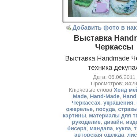
Добавить фото в на
Выставка Hand
Черкассы
Выставка Handmade Ч
техника декупа
Дата: 06.06.2011
Просмотров: 842
Ключевые слова
Хенд ме
Made
,
Hand-Made
,
Hand
Черкассах
,
украшения
,
ожерелье
,
посуда
,
страз
картины
,
материалы для т
рукоделие
,
дизайн
,
изд
бисера
,
мандала
,
кукла
,
авторская одежда
,
лис