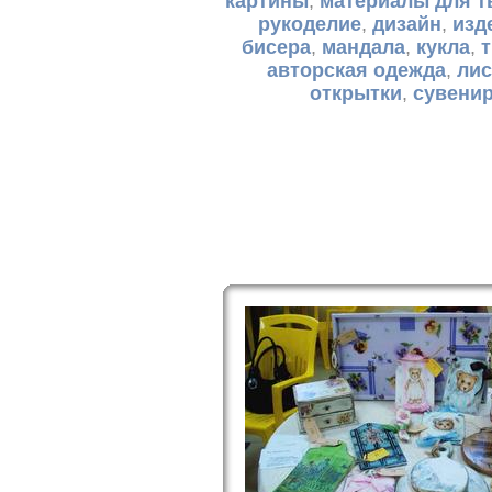
картины
,
материалы для т
рукоделие
,
дизайн
,
изд
бисера
,
мандала
,
кукла
,
авторская одежда
,
лис
открытки
,
сувени