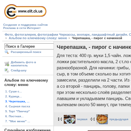
Создание и поддержка сайтов
Реклама в сети Интернет
Фото, фотогалерея, фотографии Черкассы, зоопарк, ландшафтный дизайн. Cherk
Альбом по ключевому слову: меню
Черепашка, - пирог с начинкой
Черепашка, - пирог с начин
Расширенный поиск
Для теста: 400 гр. муки 1,5 чайн. ло
ложки растительного масла, 2 ст.ло 
Добавить фото в
накопитель
разнообразной. Для начинки: грибы,
Слайд-шоу
сыр, в том объеме сколько вы хотите
замесили, разделили на 2 части. И
Альбом по ключевому
слову: меню
а со второй - панцирь, голову, лапк
1. Суши с...
при этом несколько слоёв разделя
2. Курица...
лавашем и укладываем панцирь. Св
3. Черепашка, ...
выпекаем около 50 минут, при темпе
4. Сырная пасха
5. Торт "Пинчер"
6. Постная...
первая
предыдущая
7. "Мое меню" ...
Случайное изображение