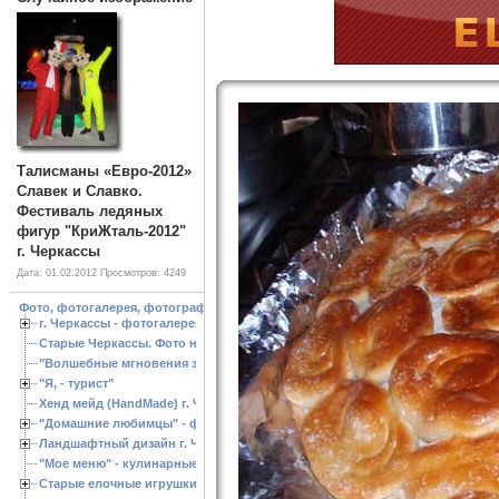
Талисманы «Евро-2012»
Славек и Славко.
Фестиваль ледяных
фигур "КриЖталь-2012"
г. Черкассы
Дата: 01.02.2012
Просмотров: 4249
Фото, фотогалерея, фотографии Черкассы, зоопарк, ландшафтный дизайн. Cherk
г. Черкассы - фотогалерея
Старые Черкассы. Фото начало ХХ ст.
"Волшебные мгновения зимы"
"Я, - турист"
Хенд мейд (HandMade) г. Черкассы, - изделия ручной работы
"Домашние любимцы" - фото
Ландшафтный дизайн г. Черкассы
"Мое меню" - кулинарные рецепты
Старые елочные игрушки