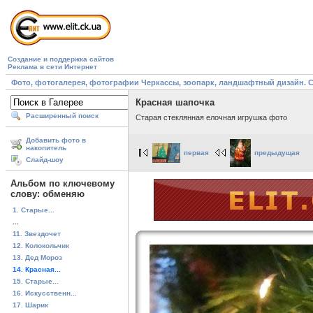
Создание и поддержка сайтов
Реклама в сети Интернет
Фото, фотогалерея, фотографии Черкассы, зоопарк, ландшафтный дизайн. Cherk
Красная шапочка
Расширенный поиск
Старая стеклянная елочная игрушка фото
Добавить фото в
накопитель
первая
предыдущая
Слайд-шоу
Альбом по ключевому
слову: обменяю
1. Старые...
...
11. Звездочет
12. Колокольчик
13. Дед Мороз
14. Красная...
15. Старые...
16. Искусственн...
17. Шарик