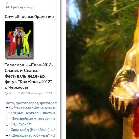
...
44. Гриб мухомор
Случайное изображение
Талисманы «Евро-2012»
Славек и Славко.
Фестиваль ледяных
фигур "КриЖталь-2012"
г. Черкассы
Дата: 01.02.2012
Просмотров: 4249
Фото, фотогалерея, фотографии Черкассы, зоопарк, ландшафтный дизайн. Cherk
г. Черкассы - фотогалерея
Старые Черкассы. Фото начало ХХ ст.
"Волшебные мгновения зимы"
"Я, - турист"
Хенд мейд (HandMade) г. Черкассы, - изделия ручной работы
"Домашние любимцы" - фото