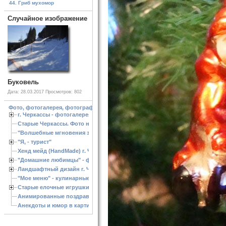
44. Гриб мухомор
Случайное изображение
Буковель
Дата: 28.03.2017
Просмотров: 802
Фото, фотогалерея, фотографии Черкассы, зоопарк, ландшафтный дизайн. Cherk
г. Черкассы - фотогалерея
Старые Черкассы. Фото начало ХХ ст.
"Волшебные мгновения зимы"
"Я, - турист"
Хенд мейд (HandMade) г. Черкассы, - изделия ручной работы
"Домашние любимцы" - фото
Ландшафтный дизайн г. Черкассы
"Мое меню" - кулинарные рецепты
Старые елочные игрушки
Анимированные поздравления с Новым 2013 годом
Анекдоты и юмор в картинках