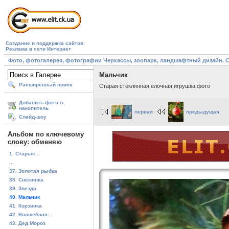
Создание и поддержка сайтов
Реклама в сети Интернет
Фото, фотогалерея, фотографии Черкассы, зоопарк, ландшафтный дизайн. Cherk
Мальчик
Расширенный поиск
Старая стеклянная елочная игрушка фото
Добавить фото в
накопитель
первая
предыдущая
Слайд-шоу
Альбом по ключевому
слову: обменяю
1. Старые...
...
37. Золотая рыбка
38. Снежинка
39. Звезда
40. Мальчик
41. Корзинка
42. Волшебная...
43. Дед Мороз