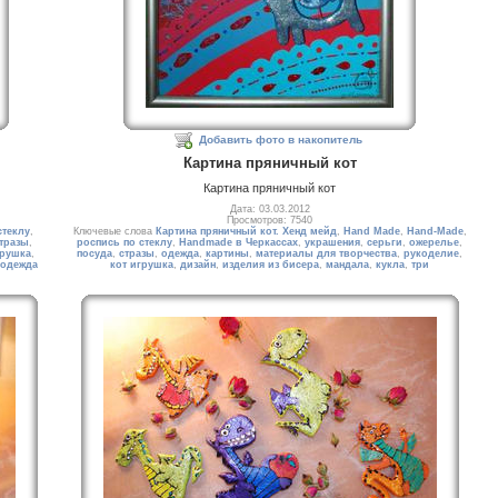
Добавить фото в накопитель
Картина пряничный кот
Картина пряничный кот
Дата: 03.03.2012
Просмотров: 7540
стеклу
,
Ключевые слова
Картина пряничный кот. Хенд мейд
,
Hand Made
,
Hand-Made
,
тразы
,
роспись по стеклу
,
Handmade в Черкассах
,
украшения
,
серьги
,
ожерелье
,
грушка
,
посуда
,
стразы
,
одежда
,
картины
,
материалы для творчества
,
рукоделие
,
 одежда
кот игрушка
,
дизайн
,
изделия из бисера
,
мандала
,
кукла
,
три