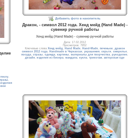
Добавить фото в накопитель
Дракон, - символ 2012 года. Хенд мейд (Hand Made) -
сувенир ручной работы
Хенд мейд (Hand Made) - сувенир ручной работы
Дата: 17.02.2012
Просмотров: 7952
Ключевые слова
Хенд мейд
,
Hand Made
,
Hand-Made
,
печеньки
,
дракон
символ 2012 года
,
Handmade в Черкассах
,
украшения
,
серьги
,
ожерелье
,
зделие
посуда
,
стразы
,
одежда
,
картины
,
материалы для творчества
,
рукоделие
,
дизайн
,
изделия из бисера
,
мандала
,
кукла
,
трикотаж
,
авторская оде
стеклу
,
тразы
,
,
изделия
овки