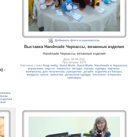
Добавить фото в накопитель
Выставка Handmade Черкассы, вязанные изделия
Handmade Черкассы, вязанные изделия
Дата: 06.06.2011
Просмотров: 8379
Ключевые слова
Хенд мейд
,
Hand Made
,
Hand-Made
,
Handmade в Черкассах
,
украшения
,
серьги
,
ожерелье
,
посуда
,
стразы
,
одежда
,
картины
,
) -
материалы для творчества
,
рукоделие
,
дизайн
,
изделия из бисера
,
мандала
,
кукла
,
трикотаж
,
авторская одежда
,
листовки
,
открытки
,
сувениры
ентинки
,
тразы
,
,
изделия
овки