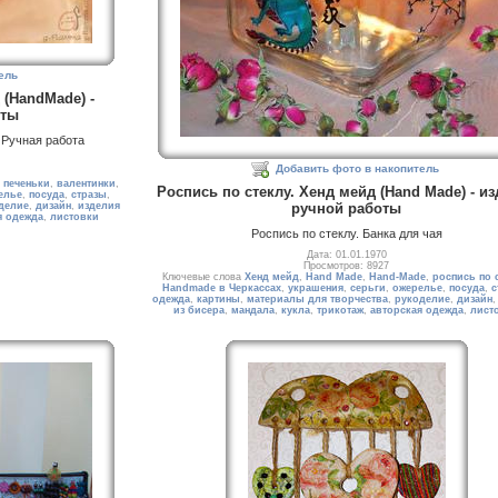
ель
(HandMade) -
оты
 Ручная работа
Добавить фото в накопитель
,
печеньки
,
валентинки
,
Роспись по стеклу. Хенд мейд (Hand Made) - и
елье
,
посуда
,
стразы
,
ручной работы
делие
,
дизайн
,
изделия
я одежда
,
листовки
Роспись по стеклу. Банка для чая
Дата: 01.01.1970
Просмотров: 8927
Ключевые слова
Хенд мейд
,
Hand Made
,
Hand-Made
,
роспись по 
Handmade в Черкассах
,
украшения
,
серьги
,
ожерелье
,
посуда
,
с
одежда
,
картины
,
материалы для творчества
,
рукоделие
,
дизайн
из бисера
,
мандала
,
кукла
,
трикотаж
,
авторская одежда
,
лист