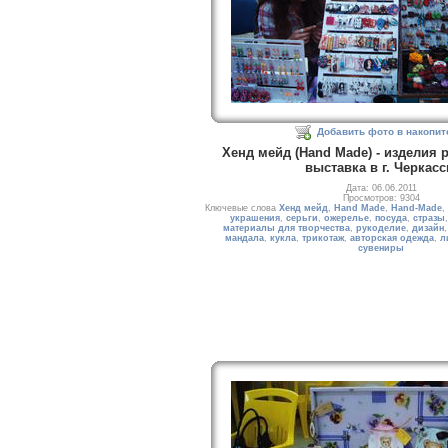
Добавить фото в накопит
Хенд мейд (Hand Made) - изделия
выставка в г. Черкас
Дата: 06.06.2011
Просмотров: 9304
Ключевые слова
Хенд мейд
,
Hand Made
,
Hand-Made
,
украшения
,
серьги
,
ожерелье
,
посуда
,
стразы
материалы для творчества
,
рукоделие
,
дизайн
мандала
,
кукла
,
трикотаж
,
авторская одежда
,
л
сувениры