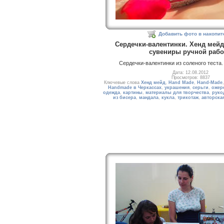
Добавить фото в накопит
Сердечки-валентинки. Хенд мейд 
сувениры ручной раб
Сердечки-валентинки из соленого теста.
Дата: 12.08.2012
Просмотров: 8837
Ключевые слова
Хенд мейд
,
Hand Made
,
Hand-Made
Handmade в Черкассах
,
украшения
,
серьги
,
ожер
одежда
,
картины
,
материалы для творчества
,
руко
из бисера
,
мандала
,
кукла
,
трикотаж
,
авторска