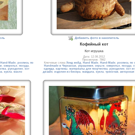
ель
Добавить фото в накопитель
Кофейный кот
Кот игрушка
Дата: 12.08.2012
Просмотров: 7862
,
Hand-Made
,
роспись по
Ключевые слова
Хенд мейд
,
Hand Made
,
Hand-Made
,
роспись по 
ги
,
ожерелье
,
посуда
,
Handmade в Черкассах
,
украшения
,
серьги
,
ожерелье
,
посуда
,
с
ства
,
рукоделие
,
кот
одежда
,
картины
,
материалы для творчества
,
рукоделие
,
кот и
ла
,
кукла
,
масло
дизайн
,
изделия из бисера
,
мандала
,
кукла
,
трикотаж
,
авторская