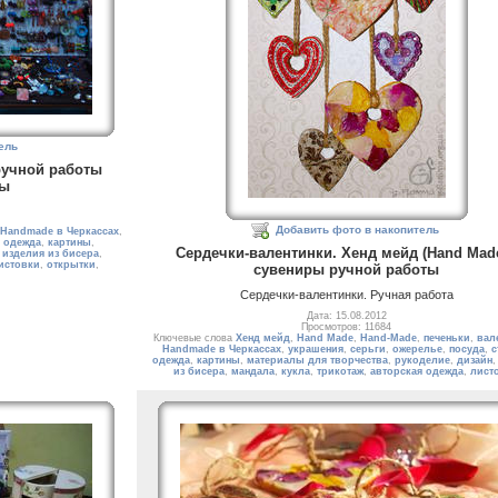
ель
 ручной работы
сы
Добавить фото в накопитель
Handmade в Черкассах
,
,
одежда
,
картины
,
Сердечки-валентинки. Хенд мейд (Hand Made
,
изделия из бисера
,
истовки
,
открытки
,
сувениры ручной работы
Сердечки-валентинки. Ручная работа
Дата: 15.08.2012
Просмотров: 11684
Ключевые слова
Хенд мейд
,
Hand Made
,
Hand-Made
,
печеньки
,
вал
Handmade в Черкассах
,
украшения
,
серьги
,
ожерелье
,
посуда
,
с
одежда
,
картины
,
материалы для творчества
,
рукоделие
,
дизайн
из бисера
,
мандала
,
кукла
,
трикотаж
,
авторская одежда
,
лист