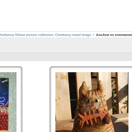
assy Oblast picture collection. Cherkassy travel image
Альбом по ключевому
assy Oblast picture collection. Cherkassy travel image