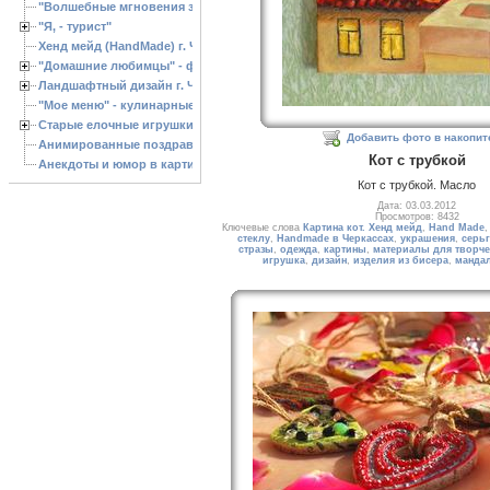
"Волшебные мгновения зимы"
"Я, - турист"
Хенд мейд (HandMade) г. Черкассы, - изделия ручной работы
"Домашние любимцы" - фото
Ландшафтный дизайн г. Черкассы
"Мое меню" - кулинарные рецепты
Старые елочные игрушки
Добавить фото в накопит
Анимированные поздравления с Новым 2013 годом
Кот с трубкой
Анекдоты и юмор в картинках
Кот с трубкой. Масло
Дата: 03.03.2012
Просмотров: 8432
Ключевые слова
Картина кот. Хенд мейд
,
Hand Made
стеклу
,
Handmade в Черкассах
,
украшения
,
серь
стразы
,
одежда
,
картины
,
материалы для творче
игрушка
,
дизайн
,
изделия из бисера
,
манда