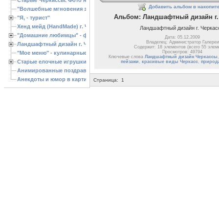
Добавить альбом в накопит
"Волшебные мгновения зимы"
Альбом: Ландшафтный дизайн г.
"Я, - турист"
Хенд мейд (HandMade) г. Черкассы, - изделия ручной работы
Ландшафтный дизайн г. Черка
"Домашние любимцы" - фото
Дата: 05.12.2009
Владелец: Администратор Галереи
Ландшафтный дизайн г. Черкассы
Содержит: 18 элементов (всего 55 элем
Просмотров: 49794
"Мое меню" - кулинарные рецепты
Ключевые слова
Ландшафтный дизайн Черкассы
Старые елочные игрушки
пейзажи
,
красивые виды Черкасс
,
природ
Анимированные поздравления с Новым 2013 годом
Анекдоты и юмор в картинках
Страница:
1