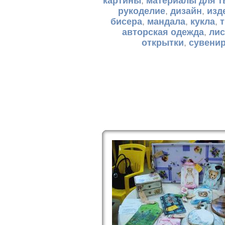
картины
,
материалы для т
рукоделие
,
дизайн
,
изд
бисера
,
мандала
,
кукла
,
авторская одежда
,
лис
открытки
,
сувени