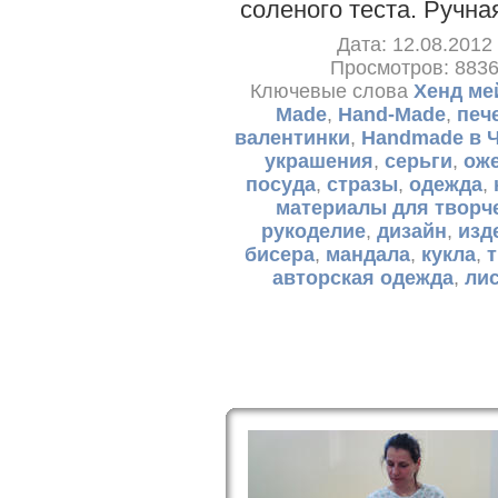
соленого теста. Ручна
Дата: 12.08.2012
Просмотров: 883
Ключевые слова
Хенд ме
Made
,
Hand-Made
,
печ
валентинки
,
Handmade в 
украшения
,
серьги
,
ож
посуда
,
стразы
,
одежда
,
материалы для творч
рукоделие
,
дизайн
,
изд
бисера
,
мандала
,
кукла
,
авторская одежда
,
ли