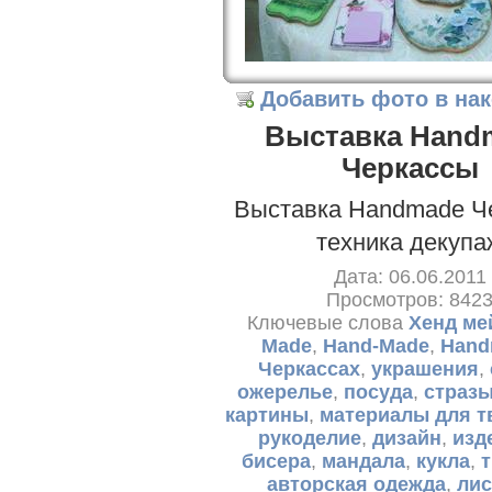
Добавить фото в на
Выставка Hand
Черкассы
Выставка Handmade Ч
техника декупа
Дата: 06.06.2011
Просмотров: 842
Ключевые слова
Хенд ме
Made
,
Hand-Made
,
Hand
Черкассах
,
украшения
,
ожерелье
,
посуда
,
страз
картины
,
материалы для т
рукоделие
,
дизайн
,
изд
бисера
,
мандала
,
кукла
,
авторская одежда
,
лис