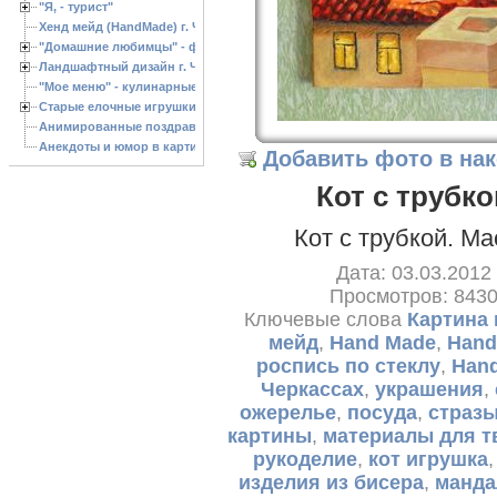
"Я, - турист"
Хенд мейд (HandMade) г. Черкассы, - изделия ручной работы
"Домашние любимцы" - фото
Ландшафтный дизайн г. Черкассы
"Мое меню" - кулинарные рецепты
Старые елочные игрушки
Анимированные поздравления с Новым 2013 годом
Анекдоты и юмор в картинках
Добавить фото в на
Кот с трубко
Кот с трубкой. М
Дата: 03.03.2012
Просмотров: 843
Ключевые слова
Картина 
мейд
,
Hand Made
,
Hand
роспись по стеклу
,
Han
Черкассах
,
украшения
,
ожерелье
,
посуда
,
страз
картины
,
материалы для т
рукоделие
,
кот игрушка
изделия из бисера
,
манда