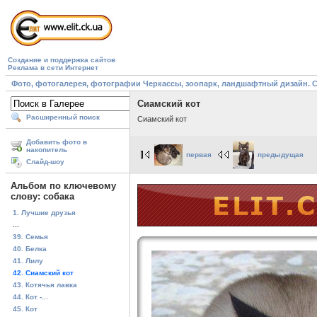
Создание и поддержка сайтов
Реклама в сети Интернет
Фото, фотогалерея, фотографии Черкассы, зоопарк, ландшафтный дизайн. Cherk
Сиамский кот
Расширенный поиск
Сиамский кот
Добавить фото в
накопитель
первая
предыдущая
Слайд-шоу
Альбом по ключевому
слову: собака
1. Лучшие друзья
...
39. Семья
40. Белка
41. Лилу
42. Сиамский кот
43. Котячья лавка
44. Кот -...
45. Кот