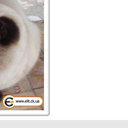
assy Oblast picture collection. Cherkassy travel image