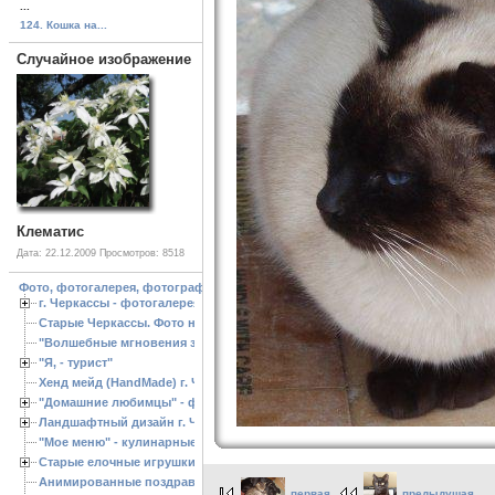
...
124. Кошка на...
Случайное изображение
Клематис
Дата: 22.12.2009
Просмотров: 8518
Фото, фотогалерея, фотографии Черкассы, зоопарк, ландшафтный дизайн. Cherk
г. Черкассы - фотогалерея
Старые Черкассы. Фото начало ХХ ст.
"Волшебные мгновения зимы"
"Я, - турист"
Хенд мейд (HandMade) г. Черкассы, - изделия ручной работы
"Домашние любимцы" - фото
Ландшафтный дизайн г. Черкассы
"Мое меню" - кулинарные рецепты
Старые елочные игрушки
Анимированные поздравления с Новым 2013 годом
первая
предыдущая