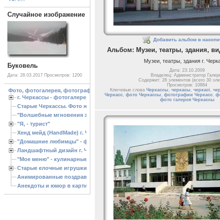
Случайное изображение
Добавить альбом в накопи
Альбом: Музеи, театры, здания, ви
Музеи, театры, здания г. Чер
Буковель
Дата: 23.10.2009
Дата: 28.03.2017
Просмотров: 1200
Владелец: Администратор Галер
Содержит: 28 элементов (всего 30 эл
Просмотров: 10884
Ключевые слова
Черкассы
,
черкасы
,
черкасі
,
че
Фото, фотогалерея, фотографии Черкассы, зоопарк, ландшафтный дизайн. Cherk
Черкасс
,
фото Черкассы
,
фотографии Черкасс
,
ф
г. Черкассы - фотогалерея
фото галерея Черкассы
Старые Черкассы. Фото начало ХХ ст.
"Волшебные мгновения зимы"
"Я, - турист"
Хенд мейд (HandMade) г. Черкассы, - изделия ручной работы
"Домашние любимцы" - фото
Ландшафтный дизайн г. Черкассы
"Мое меню" - кулинарные рецепты
Старые елочные игрушки
Анимированные поздравления с Новым 2013 годом
Анекдоты и юмор в картинках