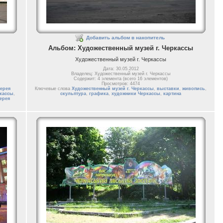
Добавить альбом в накопитель
Альбом: Художественный музей г. Черкассы
Художественный музей г. Черкассы
Дата: 30.05.2012
Владелец: Художественный музей г. Черкассы
Содержит: 4 элемента (всего 16 элементов)
Просмотров: 4474
ерея
Ключевые слова
Художественный музей г. Черкассы
,
выставки
,
живопись
,
кассы
,
скульптура
,
графика
,
художники Черкассы
,
картина
ерея