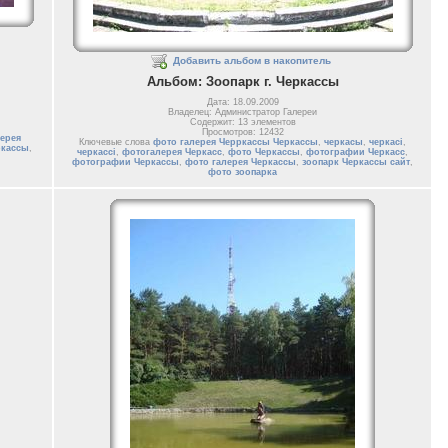
Добавить альбом в накопитель
Альбом: Зоопарк г. Черкассы
Дата: 18.09.2009
Владелец: Администратор Галереи
Содержит: 13 элементов
Просмотров: 12432
ерея
Ключевые слова
фото галерея Черркассы Черкассы
,
черкасы
,
черкасі
,
ркассы
,
черкассі
,
фотогалерея Черкасс
,
фото Черкассы
,
фотографии Черкасс
,
фотографии Черкассы
,
фото галерея Черкассы
,
зоопарк Черкассы сайт
,
фото зоопарка