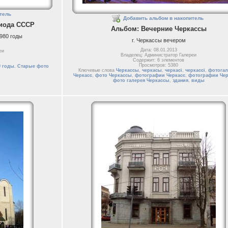
тель
Добавить альбом в накопитель
риода СССР
Альбом: Вечерние Черкассы
980 годы
г. Черкассы вечером
Дата: 08.01.2013
еи
Владелец: Администратор Галереи
Содержит: 6 элементов
Просмотров: 5380
0 годы. Старые фото
Ключевые слова
Черкассы
,
черкасы
,
черкасі
,
черкассі
,
фотогал
Черкасс
,
фото Черкассы
,
фотографии Черкасс
,
фотографии Че
фото галерея Черкассы
,
здания
,
виды