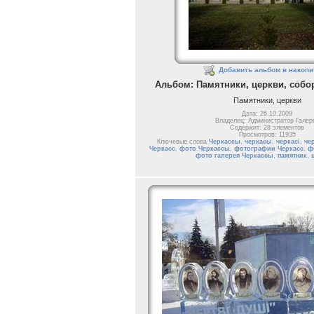
Добавить альбом в накопи
Альбом: Памятники, церкви, собо
Памятники, церкви
Дата: 26.10.2009
Владелец: Администратор Галер
Содержит: 28 элементов
Просмотров: 11935
Ключевые слова
Черкассы
,
черкасы
,
черкасі
,
че
Черкасс
,
фото Черкассы
,
фотографии Черкасс
,
ф
фото галерея Черкассы
,
памятник
,