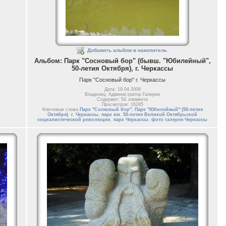
Добавить альбом в накопитель
Альбом: Парк "Сосновый бор" (бывш. "Юбилейный",
50-летия Октября), г. Черкассы
Парк "Сосновый бор" г. Черкассы
Дата: 19.04.2009
Владелец: Администратор Галереи
Содержит: 54 элемента
Просмотров: 16245
Ключевые слова
Парк "Сосновый бор"
,
Парк "Юбилейный" (50-летия
Октября)
,
г. Черкассы
,
парк им. 50-летия Великой Октябрьской
социалистической революции
,
парк Черкассы
,
фото галерея Черкассы