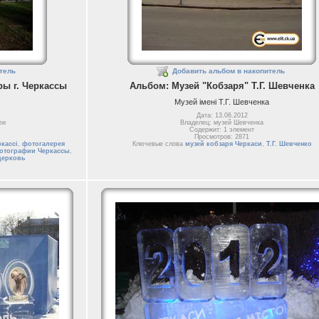
тель
Добавить альбом в накопитель
ры г. Черкассы
Альбом: Музей "Кобзаря" Т.Г. Шевченка
Музей імені Т.Г. Шевченка
Дата: 13.06.2012
еи
Владелец: музей Шевченка
Содержит: 1 элемент
Просмотров: 2871
ркассі
,
фотогалерея
Ключевые слова
музей кобзаря Черкаси
,
Т.Г. Шевченко
отографии Черкассы
,
церковь