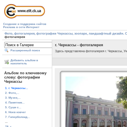
Создание и поддержка сайтов
Реклама в сети Интернет
Фото, фотогалерея, фотографии Черкассы, зоопарк, ландшафтный дизайн. Cherk
фотогалерея
г. Черкассы - фотогалерея
Расширенный поиск
Здесь представлена фотогалерея г. Черкассы, У
Добавить альбом в
накопитель
Альбом по ключевому
слову: фотографии
Черкассы
1. г. Черкассы...
2. Фото,...
3. Музеи,...
4. Памятник...
5. Суши с...
6. Ноев ковчег
7. Гиперболоид...
...
78. г....