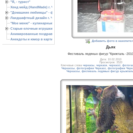
"Я, - турист"
Хенд мейд (HandMade) г. Черкассы, - изделия ручной работы
"Домашние любимцы" - фото
Ландшафтный дизайн г. Черкассы
"Мое меню" - кулинарные рецепты
Старые елочные игрушки
Анимированные поздравления с Новым 2013 годом
Анекдоты и юмор в картинках
Добавить фото в накопите
Дьяк
Фестиваль ледяных фигур "Крижталь -2010"
Дата: 10.02.2010
Просмотров: 3520
Ключевые слова
черкасы
,
черкаси
,
черкассі
,
фотога
Черкассы
,
фотографии Черкасс
,
фотографии Черк
Черкассы
,
фестиваль ледяных фигур крыжтал