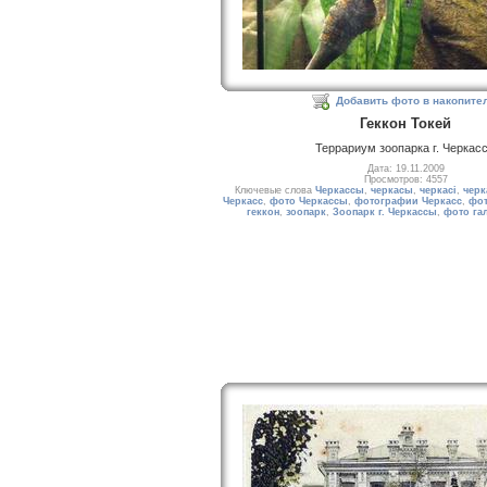
Добавить фото в накопите
Геккон Токей
Террариум зоопарка г. Черкас
Дата: 19.11.2009
Просмотров: 4557
Ключевые слова
Черкассы
,
черкасы
,
черкасі
,
черк
Черкасс
,
фото Черкассы
,
фотографии Черкасс
,
фот
геккон
,
зоопарк
,
Зоопарк г. Черкассы
,
фото га