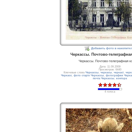
Добавить фото в накопите
Черкассы. Почтово-телеграфна
Черкассы. Почтово-телеграфная к
Дата: 11.09.2009
Просмотров: 6440
Ключевые слова
Черкассы
,
черкасы
,
черкасі
,
черк
Черкасс
,
фото старіе Черкассы
,
фотографии Черка
почта Черкассы
,
контора
4 голоса