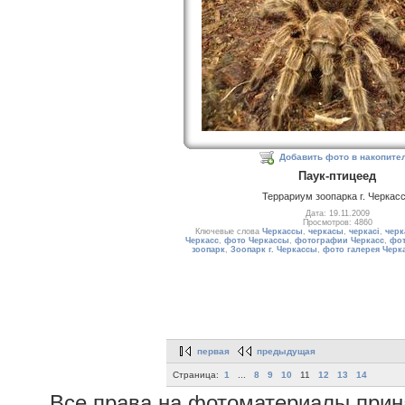
Добавить фото в накопите
Паук-птицеед
Террариум зоопарка г. Черкас
Дата: 19.11.2009
Просмотров: 4860
Ключевые слова
Черкассы
,
черкасы
,
черкасі
,
черк
Черкасс
,
фото Черкассы
,
фотографии Черкасс
,
фот
зоопарк
,
Зоопарк г. Черкассы
,
фото галерея Черк
первая
предыдущая
Страница:
1
...
8
9
10
11
12
13
14
Все права на фотоматериалы при