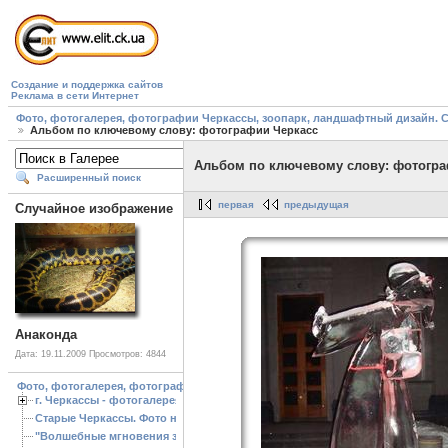
Создание и поддержка сайтов
Реклама в сети Интернет
Фото, фотогалерея, фотографии Черкассы, зоопарк, ландшафтный дизайн. Cherk
Альбом по ключевому слову: фотографии Черкасс
Альбом по ключевому слову: фотогра
Расширенный поиск
первая
предыдущая
Случайное изображение
Анаконда
Дата: 19.11.2009
Просмотров: 4844
Фото, фотогалерея, фотографии Черкассы, зоопарк, ландшафтный дизайн. Cherk
г. Черкассы - фотогалерея
Старые Черкассы. Фото начало ХХ ст.
"Волшебные мгновения зимы"