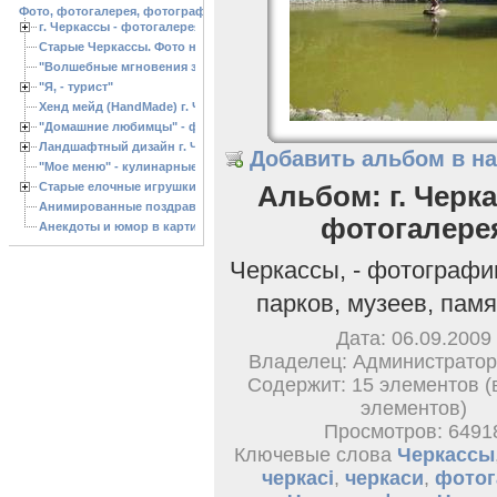
Фото, фотогалерея, фотографии Черкассы, зоопарк, ландшафтный дизайн. Cherk
г. Черкассы - фотогалерея
Старые Черкассы. Фото начало ХХ ст.
"Волшебные мгновения зимы"
"Я, - турист"
Хенд мейд (HandMade) г. Черкассы, - изделия ручной работы
"Домашние любимцы" - фото
Ландшафтный дизайн г. Черкассы
Добавить альбом в н
"Мое меню" - кулинарные рецепты
Старые елочные игрушки
Альбом: г. Черка
Анимированные поздравления с Новым 2013 годом
фотогалере
Анекдоты и юмор в картинках
Черкассы, - фотографи
парков, музеев, пам
Дата: 06.09.2009
Владелец: Администратор
Содержит: 15 элементов (
элементов)
Просмотров: 6491
Ключевые слова
Черкассы
черкасі
,
черкаси
,
фотог