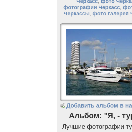
Черкасс
,
фото Черк
фотографии Черкасс
,
фо
Черкассы
,
фото галерея 
Добавить альбом в н
Альбом: "Я, - ту
Лучшие фотографии ту