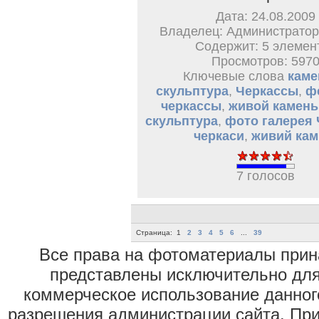
Дата: 24.08.2009
Владелец: Администратор
Содержит: 5 элемен
Просмотров: 597
Ключевые слова
каме
скульптура
,
Черкассы
,
ф
черкассы
,
живой камень
скульптура
,
фото галерея
черкаси
,
живий кам
7 голосов
Страница:
1
2
3
4
5
6
...
39
Все права на фотоматериалы при
представлены исключительно для
коммерческое использование данног
разрешения администрации сайта. Пр