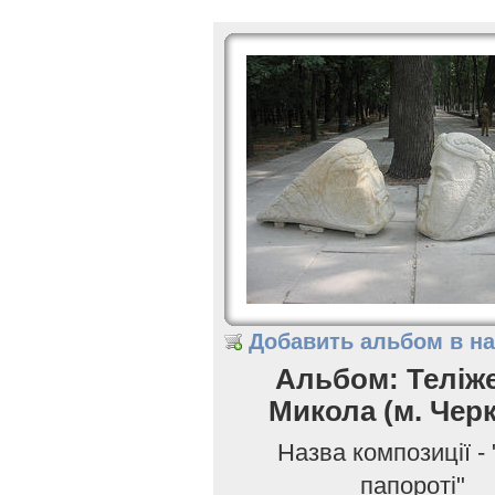
Добавить альбом в н
Альбом: Теліж
Микола (м. Чер
Назва композиції - 
папороті"