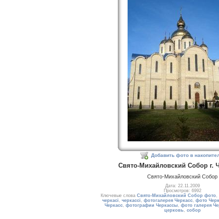
Добавить фото в накопите
Свято-Михайловский Собор г. 
Свято-Михайловский Собор
Дата: 22.11.2009
Просмотров: 6992
Ключевые слова
Свято-Михайловский Собор фото
,
черкасі
,
черкассі
,
фотогалерея Черкасс
,
фото Чер
Черкасс
,
фотографии Черкассы
,
фото галерея Ч
церковь
,
собор