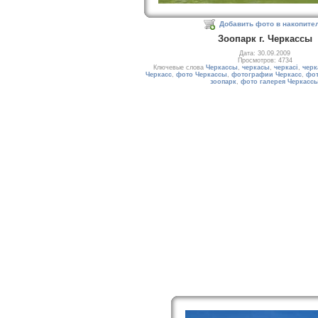
Добавить фото в накопите
Зоопарк г. Черкассы
Дата: 30.09.2009
Просмотров: 4734
Ключевые слова
Черкассы
,
черкасы
,
черкасі
,
черк
Черкасс
,
фото Черкассы
,
фотографии Черкасс
,
фот
зоопарк
,
фото галерея Черкасс