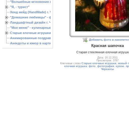
"Волшебные мгновения зимы"
"Я, - турист"
Хенд мейд (HandMade) г. Черкассы, - изделия ручной работы
"Домашние любимцы" - фото
Ландшафтный дизайн г. Черкассы
"Мое меню" - кулинарные рецепты
Старые елочные игрушки
Анимированные поздравления с Новым 2013 годом
Добавить фото в накопите
Анекдоты и юмор в картинках
Красная шапочка
Старая стеклянная елочная игрушк
Дата: 16.12.2011
Просмотров: 3787
Ключевые слова
Старые елочные игрушки
,
новый г
елочная игрушка
,
фото
,
фотография
,
куплю
,
п
Черкассы