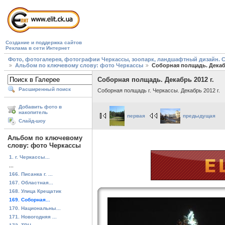
Создание и поддержка сайтов
Реклама в сети Интернет
Фото, фотогалерея, фотографии Черкассы, зоопарк, ландшафтный дизайн. Cherk
Альбом по ключевому слову: фото Черкассы
Соборная полщадь. Декабр
Соборная полщадь. Декабрь 2012 г.
Расширенный поиск
Соборная полщадь г. Черкассы. Декабрь 2012 г.
Добавить фото в
накопитель
первая
предыдущая
Слайд-шоу
Альбом по ключевому
слову: фото Черкассы
1. г. Черкассы...
...
166. Писанка г. ...
167. Областная...
168. Улица Крещатик
169. Соборная...
170. Национальны...
171. Новогодняя ...