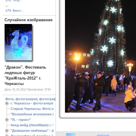
172. ТРЦ...
...
179. Бюст...
Случайное изображение
"Дракон". Фестиваль
ледяных фигур
"КриЖталь-2012" г.
Черкассы
Дата: 01.02.2012
Просмотров: 5743
Фото, фотогалерея, фотографии Черкассы, зоопарк, ландшафтный дизайн. Cherk
г. Черкассы - фотогалерея
Старые Черкассы. Фото начало ХХ ст.
"Волшебные мгновения зимы"
"Я, - турист"
Хенд мейд (HandMade) г. Черкассы, - изделия ручной работы
"Домашние любимцы" - фото