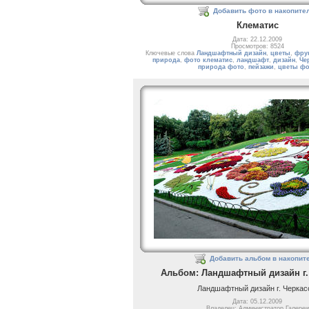
Добавить фото в накопите
Клематис
Дата: 22.12.2009
Просмотров: 8524
Ключевые слова
Ландшафтный дизайн
,
цветы
,
фру
природа
,
фото клематис
,
ландшафт
,
дизайн
,
Че
природа фото
,
пейзажи
,
цветы фо
Добавить альбом в накопит
Альбом: Ландшафтный дизайн г.
Ландшафтный дизайн г. Черка
Дата: 05.12.2009
Владелец: Администратор Галереи