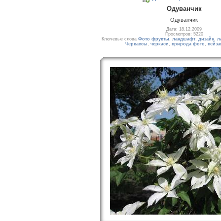
Одуванчик
Одуванчик
Дата: 18.12.2009
Просмотров: 5220
Ключевые слова
Фото фрукты
,
ландшафт
,
дизайн
,
л
Черкассы
,
черкаси
,
природа фото
,
пейза