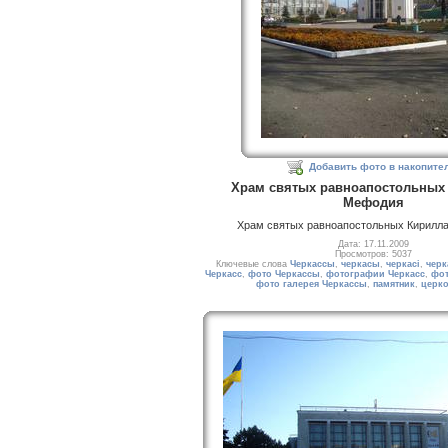
Добавить фото в накопите
Храм святых равноапостольных 
Мефодия
Храм святых равноапостольных Кирилл
Дата: 17.11.2009
Просмотров: 5037
Ключевые слова
Черкассы
,
черкасы
,
черкасі
,
черк
Черкасс
,
фото Черкассы
,
фотографии Черкасс
,
фот
фото галерея Черкассы
,
памятник
,
церк