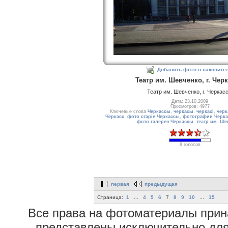
Добавить фото в накопите
Театр им. Шевченко, г. Чер
Театр им. Шевченко, г. Черкас
Дата: 23.10.2009
Просмотров: 4977
Ключевые слова
Черкассы
,
черкасы
,
черкасі
,
черк
Черкасс
,
фото старіе Черкассы
,
фотографии Черка
фото галерея Черкассы
,
театр им. Ше
8 голосов
первая
предыдущая
Страница:
1
...
4
5
6
7
8
9
10
...
15
Все права на фотоматериалы при
представлены исключительно для