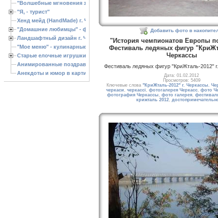
"Волшебные мгновения зимы"
"Я, - турист"
Хенд мейд (HandMade) г. Черкассы, - изделия ручной работы
"Домашние любимцы" - фото
Добавить фото в накопите
Ландшафтный дизайн г. Черкассы
"История чемпионатов Европы по
"Мое меню" - кулинарные рецепты
Фестиваль ледяных фигур "КриЖта
Черкассы
Старые елочные игрушки
Анимированные поздравления с Новым 2013 годом
Фестиваль ледяных фигур "КриЖталь-2012" г
Анекдоты и юмор в картинках
Дата: 01.02.2012
Просмотров: 5409
Ключевые слова
"КриЖталь-2012" г. Черкассы. Ч
черкаси
,
черкассі
,
фотогалерея Черкасс
,
фото Ч
фотография Черкассы
,
фото галерея
,
фестивал
крижталь 2012
,
достопримечательн