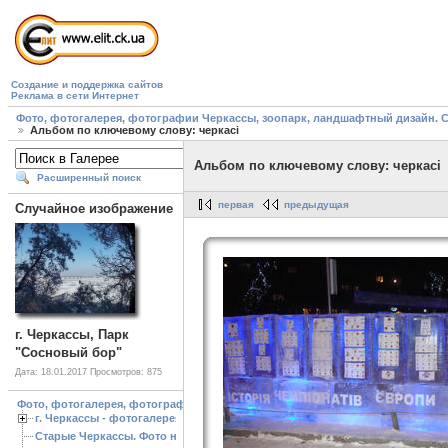
Создание и поддержка сайтов
Реклама в сети Интернет
Фото, фотогалерея, фотографии Черкассы, зоопарк, ландшафтный дизайн. Cherk
Альбом по ключевому слову: черкасі
Альбом по ключевому слову: черкасі
Расширенный поиск
первая
предыдущая
Случайное изображение
г. Черкассы, Парк
"Сосновый бор"
Дата: 18.01.2017
Просмотров: 875
Фото, фотогалерея, фотографии Черкассы, зоопарк, ландшафтный дизайн. Cherk
г. Черкассы - фотогалерея
Старые Черкассы. Фото начало ХХ ст.