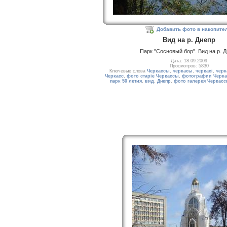
Добавить фото в накопите
Вид на р. Днепр
Парк "Сосновый бор". Вид на р. 
Дата: 18.09.2009
Просмотров: 5830
Ключевые слова
Черкассы
,
черкасы
,
черкасі
,
черк
Черкасс
,
фото старіе Черкассы
,
фотографии Черка
парк 50 летия
,
вид
,
Днепр
,
фото галерея Черкас