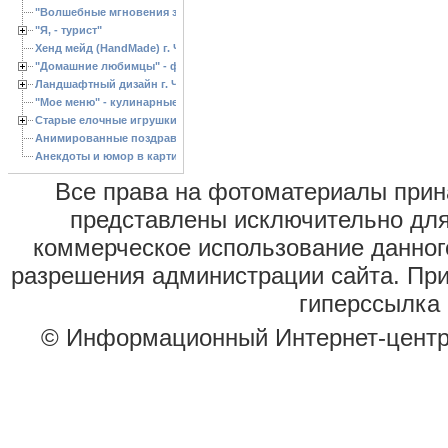
"Волшебные мгновения зимы"
"Я, - турист"
Хенд мейд (HandMade) г. Черкассы, - изделия ручной работы
"Домашние любимцы" - фото
Ландшафтный дизайн г. Черкассы
"Мое меню" - кулинарные рецепты
Старые елочные игрушки
Анимированные поздравления с Новым 2013 годом
Анекдоты и юмор в картинках
Все права на фотоматериалы при
представлены исключительно для
коммерческое использование данног
разрешения администрации сайта. Пр
гиперссылка 
© Информационный Интернет-цент