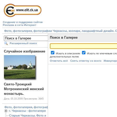
Создание и поддержка сайтов
Реклама в сети Интернет
Фото, фотогалерея, фотографии Черкассы, зоопарк, ландшафтный дизайн. Cherk
Поиск в Галерее
Расширенный поиск
Случайное изображение
Искать в описаниях
Искать по ключевым с
дополнительных полях
Отметить всё
Снять отметку со всего
Инвертир
Свято-Троицкий
Мотронинский женский
монастырь.
Дата: 05.10.2009
Просмотров: 3945
Фото, фотогалерея, фотографии Черкассы, зоопарк, ландшафтный дизайн. Cherk
г. Черкассы - фотогалерея
Старые Черкассы. Фото начало ХХ ст.