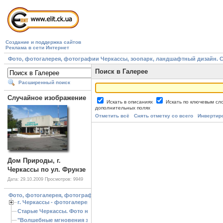
Создание и поддержка сайтов
Реклама в сети Интернет
Фото, фотогалерея, фотографии Черкассы, зоопарк, ландшафтный дизайн. Cherk
Поиск в Галерее
Расширенный поиск
Случайное изображение
Искать в описаниях
Искать по ключевым с
дополнительных полях
Отметить всё
Снять отметку со всего
Инвертир
Дом Природы, г.
Черкассы по ул. Фрунзе
Дата: 29.10.2009
Просмотров: 9949
Фото, фотогалерея, фотографии Черкассы, зоопарк, ландшафтный дизайн. Cherk
г. Черкассы - фотогалерея
Старые Черкассы. Фото начало ХХ ст.
"Волшебные мгновения зимы"