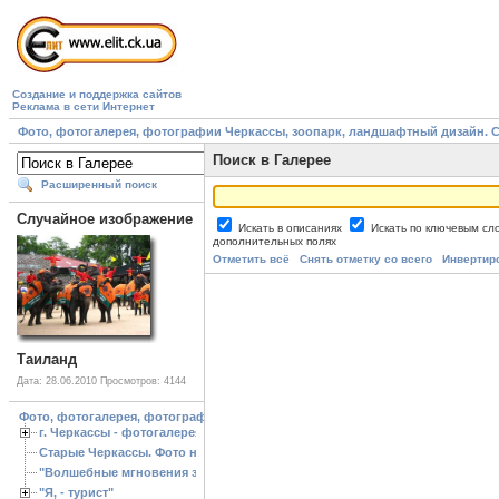
Создание и поддержка сайтов
Реклама в сети Интернет
Фото, фотогалерея, фотографии Черкассы, зоопарк, ландшафтный дизайн. Cherk
Поиск в Галерее
Расширенный поиск
Случайное изображение
Искать в описаниях
Искать по ключевым с
дополнительных полях
Отметить всё
Снять отметку со всего
Инвертир
Таиланд
Дата: 28.06.2010
Просмотров: 4144
Фото, фотогалерея, фотографии Черкассы, зоопарк, ландшафтный дизайн. Cherk
г. Черкассы - фотогалерея
Старые Черкассы. Фото начало ХХ ст.
"Волшебные мгновения зимы"
"Я, - турист"