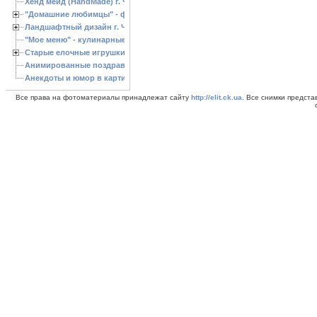
Хенд мейд (HandMade) г. Черкассы, - изделия ручной работы
"Домашние любимцы" - фото
Ландшафтный дизайн г. Черкассы
"Мое меню" - кулинарные рецепты
Старые елочные игрушки
Анимированные поздравления с Новым 2013 годом
Анекдоты и юмор в картинках
Все права на фотоматериалы принадлежат сайту
http://elit.ck.ua
. Все снимки предст