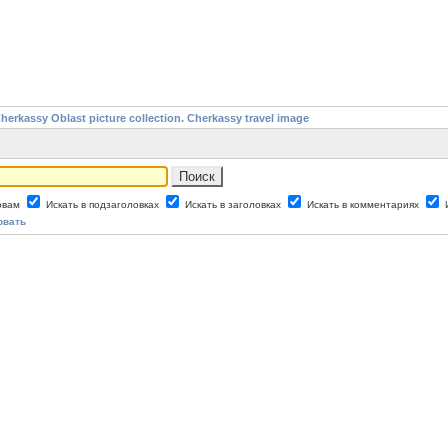
assy Oblast picture collection. Cherkassy travel image
ловам
Искать в подзаголовках
Искать в заголовках
Искать в комментариях
овать
assy Oblast picture collection. Cherkassy travel image