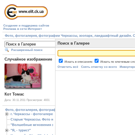
Создание и поддержка сайтов
Реклама в сети Интернет
Фото, фотогалерея, фотографии Черкассы, зоопарк, ландшафтный дизайн. Cherk
Поиск в Галерее
Расширенный поиск
Случайное изображение
Искать в описаниях
Искать по ключевым с
Отметить всё
Снять отметку со всего
Инвертир
Кот Томас
Дата: 30.11.2011
Просмотров: 4931
Фото, фотогалерея, фотографии Черкассы, зоопарк, ландшафтный дизайн. Cherk
г. Черкассы - фотогалерея
Старые Черкассы. Фото начало ХХ ст.
"Волшебные мгновения зимы"
"Я, - турист"