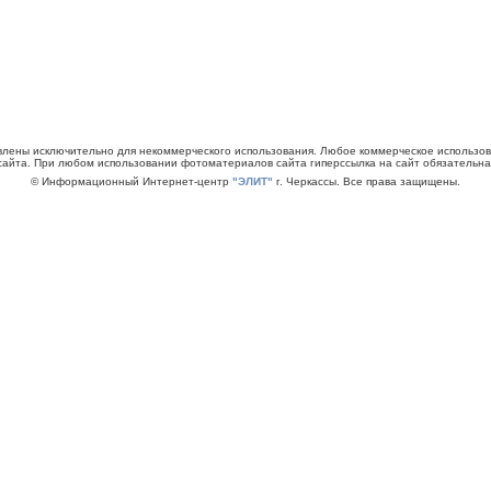
авлены исключительно для некоммерческого использования. Любое коммерческое использ
сайта. При любом использовании фотоматериалов сайта гиперссылка на сайт обязательна
© Информационный Интернет-центр
"ЭЛИТ"
г. Черкассы. Все права защищены.