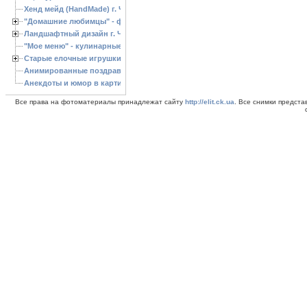
Хенд мейд (HandMade) г. Черкассы, - изделия ручной работы
"Домашние любимцы" - фото
Ландшафтный дизайн г. Черкассы
"Мое меню" - кулинарные рецепты
Старые елочные игрушки
Анимированные поздравления с Новым 2013 годом
Анекдоты и юмор в картинках
Все права на фотоматериалы принадлежат сайту
http://elit.ck.ua
. Все снимки предст