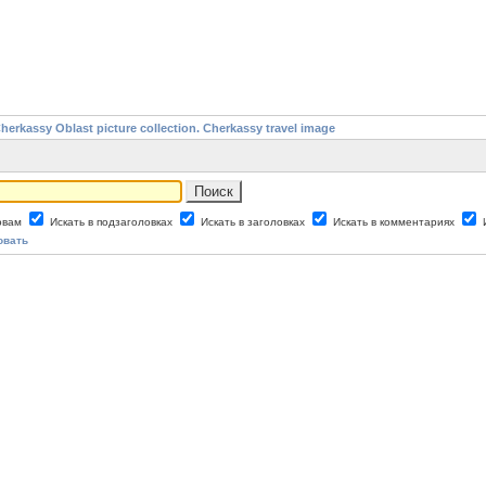
assy Oblast picture collection. Cherkassy travel image
ловам
Искать в подзаголовках
Искать в заголовках
Искать в комментариях
овать
assy Oblast picture collection. Cherkassy travel image