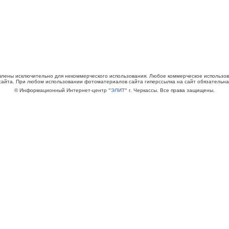
авлены исключительно для некоммерческого использования. Любое коммерческое использ
сайта. При любом использовании фотоматериалов сайта гиперссылка на сайт обязательна
© Информационный Интернет-центр
"ЭЛИТ"
г. Черкассы. Все права защищены.