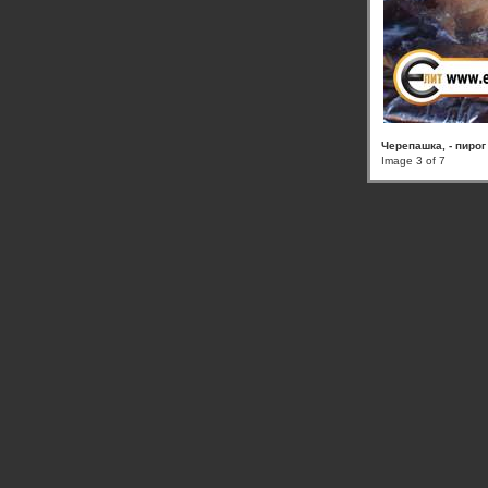
Черепашка, - пирог
Image 3 of 7