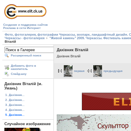
Создание и поддержка сайтов
Реклама в сети Интернет
Фото, фотогалерея, фотографии Черкассы, зоопарк, ландшафтный дизайн. Cherk
Черкассы - фотогалерея
"Живой камень" 2009. Черкассы. Фестиваль каме
Віталій
Дахівник Віталій
Расширенный поиск
Дахівник Віталій
Добавить фото в
накопитель
первая
предыдущая
Слайд-шоу
Дахівник Віталій (м.
Умань)
1. Дахівник...
2. Дахівник...
3. Дахівник...
4. Дахівник...
5. Дахівник...
Случайное изображение