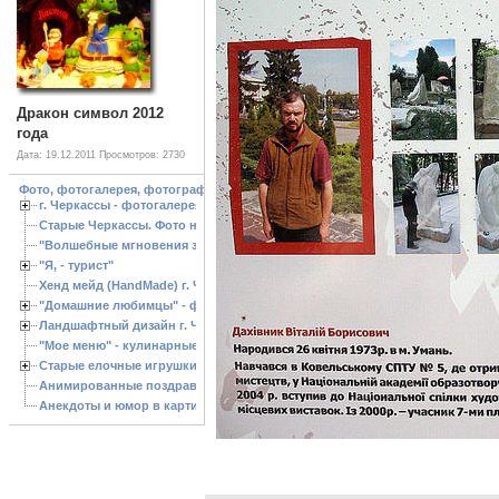
Дракон символ 2012
года
Дата: 19.12.2011
Просмотров: 2730
Фото, фотогалерея, фотографии Черкассы, зоопарк, ландшафтный дизайн. Cherk
г. Черкассы - фотогалерея
Старые Черкассы. Фото начало ХХ ст.
"Волшебные мгновения зимы"
"Я, - турист"
Хенд мейд (HandMade) г. Черкассы, - изделия ручной работы
"Домашние любимцы" - фото
Ландшафтный дизайн г. Черкассы
"Мое меню" - кулинарные рецепты
Старые елочные игрушки
Анимированные поздравления с Новым 2013 годом
Анекдоты и юмор в картинках