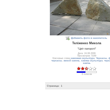
Добавить фото в накопитель
Теліженко Микола
"Цвіт папороті"
Дата: 24.08.2009
Просмотров: 5169
Ключевые слова
каменная скульптура
,
Черкассы
,
ф
черкассы
,
живой камень
,
камяна скульптура
,
черк
камiнь
6 голосов
Страница:
1