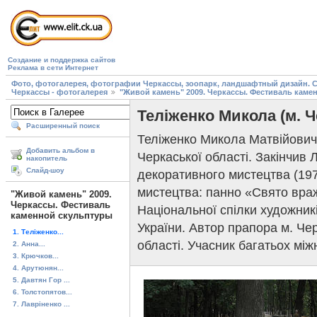
Создание и поддержка сайтов
Реклама в сети Интернет
Фото, фотогалерея, фотографии Черкассы, зоопарк, ландшафтный дизайн. Cherk
Черкассы - фотогалерея
"Живой камень" 2009. Черкассы. Фестиваль каме
Теліженко Микола (м. Ч
Расширенный поиск
Теліженко Микола Матвійович 
Добавить альбом в
Черкаської області. Закінчив 
накопитель
Слайд-шоу
декоративного мистецтва (197
мистецтва: панно «Свято вра
"Живой камень" 2009.
Черкассы. Фестиваль
Національної спілки художник
каменной скульптуры
України. Автор прапора м. Че
1. Теліженко...
області. Учасник багатьох між
2. Анна...
3. Крючков...
4. Арутюнян...
5. Давтян Гор ...
6. Толстопятов...
7. Лавріненко ...
...