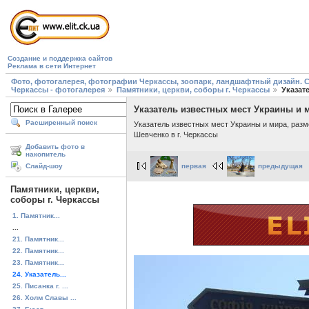
Создание и поддержка сайтов
Реклама в сети Интернет
Фото, фотогалерея, фотографии Черкассы, зоопарк, ландшафтный дизайн. Cherk
Черкассы - фотогалерея
Памятники, церкви, соборы г. Черкассы
Указат
Указатель известных мест Украины и м
Расширенный поиск
Указатель известных мест Украины и мира, разм
Шевченко в г. Черкассы
Добавить фото в
накопитель
первая
предыдущая
Слайд-шоу
Памятники, церкви,
соборы г. Черкассы
1. Памятник...
...
21. Памятник...
22. Памятник...
23. Памятник...
24. Указатель...
25. Писанка г. ...
26. Холм Славы ...