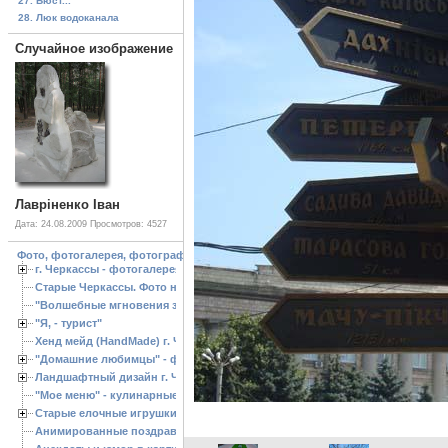
27. Бюст...
28. Люк водоканала
Случайное изображение
Лавріненко Іван
Дата: 24.08.2009
Просмотров: 4527
Фото, фотогалерея, фотографии Черкассы, зоопарк, ландшафтный дизайн. Cherk
г. Черкассы - фотогалерея
Старые Черкассы. Фото начало ХХ ст.
"Волшебные мгновения зимы"
"Я, - турист"
Хенд мейд (HandMade) г. Черкассы, - изделия ручной работы
"Домашние любимцы" - фото
Ландшафтный дизайн г. Черкассы
"Мое меню" - кулинарные рецепты
Старые елочные игрушки
Анимированные поздравления с Новым 2013 годом