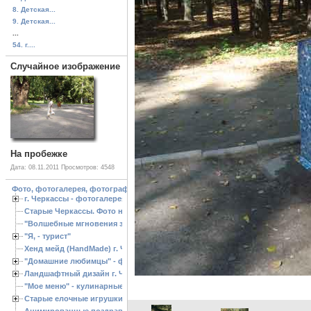
8. Детская...
9. Детская...
...
54. г....
Случайное изображение
На пробежке
Дата: 08.11.2011
Просмотров: 4548
Фото, фотогалерея, фотографии Черкассы, зоопарк, ландшафтный дизайн. Cherk
г. Черкассы - фотогалерея
Старые Черкассы. Фото начало ХХ ст.
"Волшебные мгновения зимы"
"Я, - турист"
Хенд мейд (HandMade) г. Черкассы, - изделия ручной работы
"Домашние любимцы" - фото
Ландшафтный дизайн г. Черкассы
"Мое меню" - кулинарные рецепты
Старые елочные игрушки