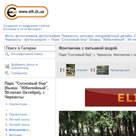
Создание и поддержка сайтов
Реклама в сети Интернет
Фото, фотогалерея, фотографии Черкассы, зоопарк, ландшафтный дизайн. Cherk
Черкассы - фотогалерея
Парк "Сосновый бор" (бывш. "Юбилейный", 50-лет
Фонтанчик с питьевой водой.
Расширенный поиск
Парк "Сосновый бор", г. Черкассы. Фонтанчик с п
Добавить фото в
накопитель
первая
предыдущая
Слайд-шоу
Парк "Сосновый бор"
(бывш. "Юбилейный",
50-летия Октября), г.
Черкассы
1. Скульптура ...
...
3. Скульптура ...
4. Летний театр
5. Летний театр
6. Фонтанчик с...
7. Детская...