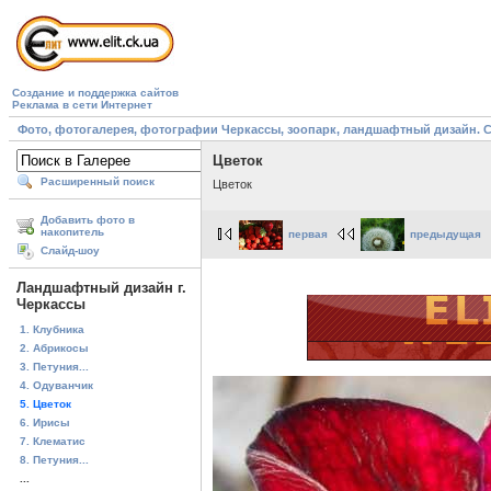
Создание и поддержка сайтов
Реклама в сети Интернет
Фото, фотогалерея, фотографии Черкассы, зоопарк, ландшафтный дизайн. Cherk
Цветок
Расширенный поиск
Цветок
Добавить фото в
накопитель
первая
предыдущая
Слайд-шоу
Ландшафтный дизайн г.
Черкассы
1. Клубника
2. Абрикосы
3. Петуния...
4. Одуванчик
5. Цветок
6. Ирисы
7. Клематис
8. Петуния...
...