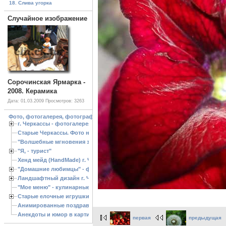
18. Слива угорка
Случайное изображение
Сорочинская Ярмарка -
2008. Керамика
Дата: 01.03.2009
Просмотров: 3263
Фото, фотогалерея, фотографии Черкассы, зоопарк, ландшафтный дизайн. Cherk
г. Черкассы - фотогалерея
Старые Черкассы. Фото начало ХХ ст.
"Волшебные мгновения зимы"
"Я, - турист"
Хенд мейд (HandMade) г. Черкассы, - изделия ручной работы
"Домашние любимцы" - фото
Ландшафтный дизайн г. Черкассы
"Мое меню" - кулинарные рецепты
Старые елочные игрушки
Анимированные поздравления с Новым 2013 годом
Анекдоты и юмор в картинках
первая
предыдущая