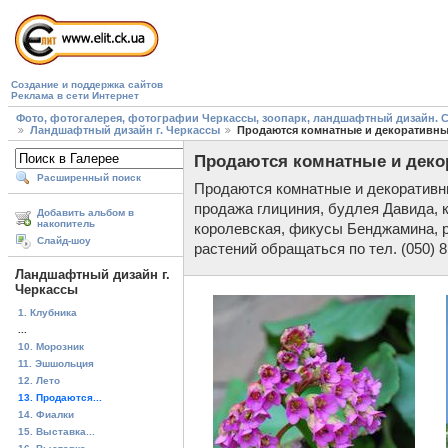
Создание и поддержка сайтов
Реклама в сети Интернет
Фото, фотогалерея, фотографии Черкассы, зоопарк, ландшафтный дизайн. Cherk
Ландшафтный дизайн г. Черкассы
Продаются комнатные и декоративные
Продаются комнатные и деко
Расширенный поиск
Продаются комнатные и декоративны
продажа глициния, будлея Давида, к
Добавить альбом в
накопитель
королевская, фикусы Бенджамина, р
Слайд-шоу
растений обращаться по тел. (050) 8
Ландшафтный дизайн г.
Черкассы
1. Клубника
...
10. Морозник
11. Эшшольция
12. Лето
13. Продаются...
14. Фиалки
15. Выставка...