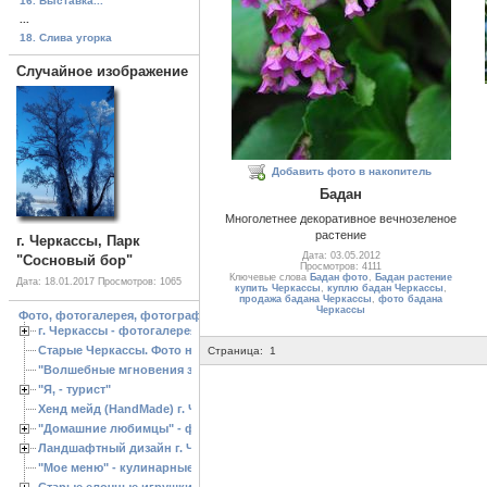
16. Выставка...
...
18. Слива угорка
Случайное изображение
Добавить фото в накопитель
Бадан
Многолетнее декоративное вечнозеленое
растение
г. Черкассы, Парк
Дата: 03.05.2012
"Сосновый бор"
Просмотров: 4111
Ключевые слова
Бадан фото
,
Бадан растение
Дата: 18.01.2017
Просмотров: 1065
купить Черкассы
,
куплю бадан Черкассы
,
продажа бадана Черкассы
,
фото бадана
Черкассы
Фото, фотогалерея, фотографии Черкассы, зоопарк, ландшафтный дизайн. Cherk
г. Черкассы - фотогалерея
Старые Черкассы. Фото начало ХХ ст.
Страница:
1
"Волшебные мгновения зимы"
"Я, - турист"
Хенд мейд (HandMade) г. Черкассы, - изделия ручной работы
"Домашние любимцы" - фото
Ландшафтный дизайн г. Черкассы
"Мое меню" - кулинарные рецепты