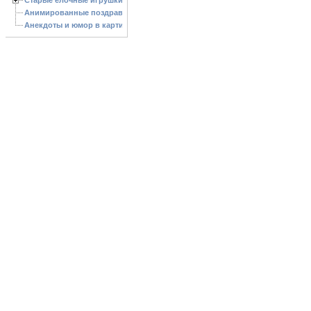
Старые елочные игрушки
Анимированные поздравления с Новым 2013 годом
Анекдоты и юмор в картинках