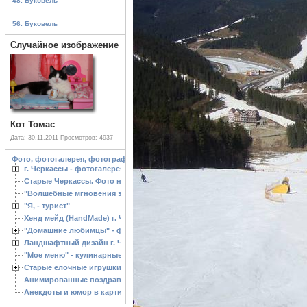
48. Буковель
...
56. Буковель
Случайное изображение
Кот Томас
Дата: 30.11.2011
Просмотров: 4937
Фото, фотогалерея, фотографии Черкассы, зоопарк, ландшафтный дизайн. Cherk
г. Черкассы - фотогалерея
Старые Черкассы. Фото начало ХХ ст.
"Волшебные мгновения зимы"
"Я, - турист"
Хенд мейд (HandMade) г. Черкассы, - изделия ручной работы
"Домашние любимцы" - фото
Ландшафтный дизайн г. Черкассы
"Мое меню" - кулинарные рецепты
Старые елочные игрушки
Анимированные поздравления с Новым 2013 годом
Анекдоты и юмор в картинках