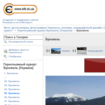
Создание и поддержка сайтов
Реклама в сети Интернет
Фото, фотогалерея, фотографии Черкассы, зоопарк, ландшафтный дизайн. Cherk
турист"
Горнолыжный курорт Буковель (Украина)
Буковель
Буковель
Расширенный поиск
Добавить фото в
первая
предыдущая
накопитель
Слайд-шоу
Горнолыжный курорт
Буковель (Украина)
1. Буковель
...
42. Буковель
43. Буковель
44. Буковель
45. Буковель
46. Буковель
47. Буковель