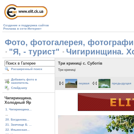
Создание и поддержка сайтов
Реклама в сети Интернет
Фото, фотогалерея, фотографии 
"Я, - турист"
Чигиринщина. Х
Три криниці с. Суботів
Расширенный поиск
Три криниці
Добавить фото в
накопитель
первая
предыдущая
Слайд-шоу
Чигиринщина.
Холодный Яр
1. Чигиринщина...
...
20. Богданова...
21. Замчище Б. ...
22. Ильинская...