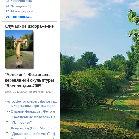
23. Чигиринщина...
24. Холодный Яр
25. Монастырски...
26. Три криниці...
Случайное изображение
"Арлекин". Фестиваль
деревянной скульптуры
"Древляндия-2009"
Дата: 01.11.2009
Просмотров: 4953
Фото, фотогалерея, фотографии Черкассы, зоопарк, ландшафтный дизайн. Cherk
г. Черкассы - фотогалерея
Старые Черкассы. Фото начало ХХ ст.
"Волшебные мгновения зимы"
"Я, - турист"
Хенд мейд (HandMade) г. Черкассы, - изделия ручной работы
"Домашние любимцы" - фото