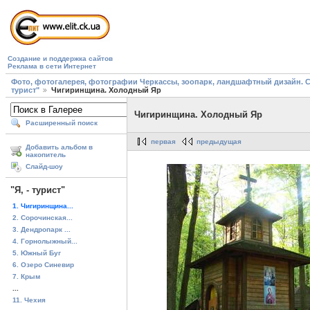
Создание и поддержка сайтов
Реклама в сети Интернет
Фото, фотогалерея, фотографии Черкассы, зоопарк, ландшафтный дизайн. Cherk
турист"
Чигиринщина. Холодный Яр
Чигиринщина. Холодный Яр
Расширенный поиск
первая
предыдущая
Добавить альбом в
накопитель
Слайд-шоу
"Я, - турист"
1. Чигиринщина...
2. Сорочинская...
3. Дендропарк ...
4. Горнолыжный...
5. Южный Буг
6. Озеро Синевир
7. Крым
...
11. Чехия