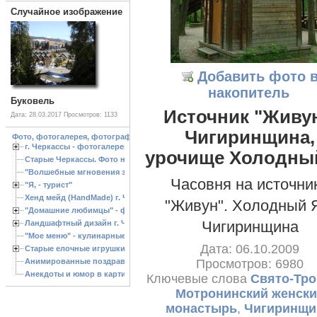
Случайное изображение
Добавить фото 
накопитель
Буковель
Источник "Живун
Дата: 28.03.2017
Просмотров: 1133
Чигиринщина,
Фото, фотогалерея, фотографии Черкассы, зоопарк, ландшафтный дизайн. Cherk
г. Черкассы - фотогалерея
урочище Холодны
Старые Черкассы. Фото начало ХХ ст.
"Волшебные мгновения зимы"
Часовня на источни
"Я, - турист"
Хенд мейд (HandMade) г. Черкассы, - изделия ручной работы
"Живун". Холодный 
"Домашние любимцы" - фото
Чигиринщина
Ландшафтный дизайн г. Черкассы
"Мое меню" - кулинарные рецепты
Дата: 06.10.2009
Старые елочные игрушки
Анимированные поздравления с Новым 2013 годом
Просмотров: 6980
Анекдоты и юмор в картинках
Ключевые слова
Свято-Тро
Мотронинский женски
монастырь
,
Чигиринщи