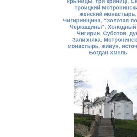
крыницы
,
три криниці
,
Св
Троицкий Мотронинск
женский монастырь
,
Чигиринщина
,
"Золотая п
Черкащины"
,
Холодный
Чигирин
,
Суботов
,
ду
Зализняка
,
Мотронинс
монастырь
,
живун
,
исто
Богдан Хмель