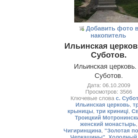
Добавить фото 
накопитель
Ильинская церковь
Суботов.
Ильинская церковь. 
Суботов.
Дата: 06.10.2009
Просмотров: 3566
Ключевые слова
с. Субо
Ильинская церковь
,
т
крыницы
,
три криниці
,
Св
Троицкий Мотронинск
женский монастырь
,
Чигиринщина
,
"Золотая п
Черкащины"
,
Холодный