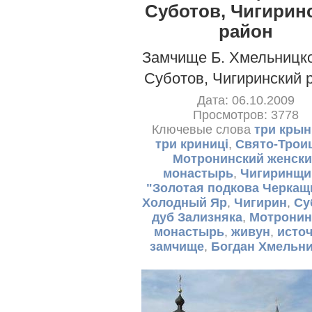
Суботов, Чигирин
район
Замчище Б. Хмельницког
Суботов, Чигиринский 
Дата: 06.10.2009
Просмотров: 3778
Ключевые слова
три кры
три криниці
,
Свято-Трои
Мотронинский женски
монастырь
,
Чигиринщи
"Золотая подкова Черка
Холодный Яр
,
Чигирин
,
Су
дуб Зализняка
,
Мотронин
монастырь
,
живун
,
исто
замчище
,
Богдан Хмельн