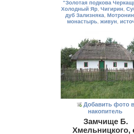
"Золотая подкова Черка
Холодный Яр
,
Чигирин
,
Су
дуб Зализняка
,
Мотронин
монастырь
,
живун
,
исто
Добавить фото 
накопитель
Замчище Б.
Хмельницкого, 