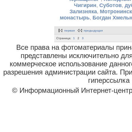
Чигирин
,
Суботов
,
ду
Зализняка
,
Мотронинс
монастырь
,
Богдан Хмель
первая
предыдущая
Страница:
1
2
3
Все права на фотоматериалы при
представлены исключительно для
коммерческое использование данног
разрешения администрации сайта. Пр
гиперссылка 
© Информационный Интернет-цент